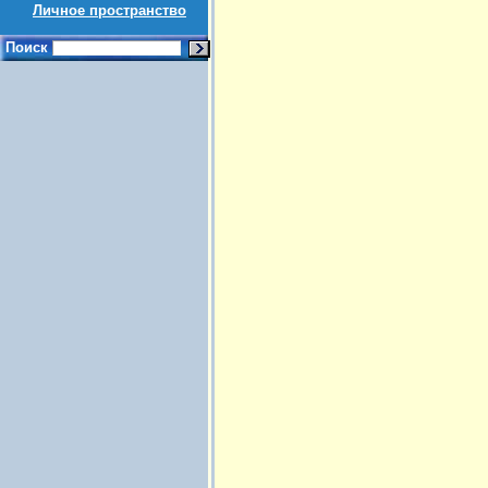
Личное пространство
Поиск