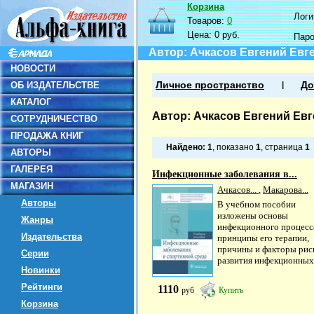
Корзина
Логин
Товаров:
0
Цена:
0 руб.
Пар
Автор: Ачкасов Евгений Евг
НОВОСТИ
ОБ ИЗДАТЕЛЬСТВЕ
Личное пространство
До
КАТАЛОГ
Автор: Ачкасов Евгений Ев
СОТРУДНИЧЕСТВО
ПРОДАЖА КНИГ
Найдено:
1
, показано
1
, страница
1
АВТОРЫ
ГАЛЕРЕЯ
Инфекционные заболевания в...
МАГАЗИН
Ачкасов...
,
Макарова...
Авторы
В учебном пособии
изложены основы
Жанры
инфекционного процесс
Издательства
принципы его терапии,
причины и факторы рис
Серии
развития инфекционных.
Новинки
Рейтинги
1110
руб
Купить
Корзина