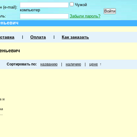
Чужой
 (e-mail):
компьютер
оль:
Забыли пароль?
еньевич
ставка
Оплата
Как заказать
геньевич
Сортировать по:
названию
|
наличию
|
цене
↑
а и
ка
..