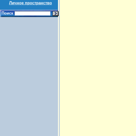
Личное пространство
Поиск