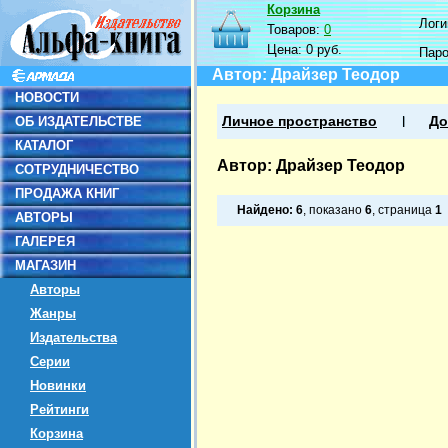
Корзина
Логин
Товаров:
0
Цена:
0 руб.
Пар
Автор: Драйзер Теодор
НОВОСТИ
ОБ ИЗДАТЕЛЬСТВЕ
Личное пространство
До
КАТАЛОГ
Автор: Драйзер Теодор
СОТРУДНИЧЕСТВО
ПРОДАЖА КНИГ
Найдено:
6
, показано
6
, страница
1
АВТОРЫ
ГАЛЕРЕЯ
МАГАЗИН
Авторы
Жанры
Издательства
Серии
Новинки
Рейтинги
Корзина