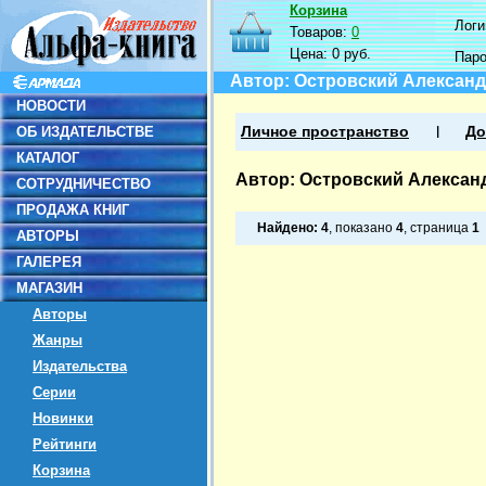
Корзина
Логин
Товаров:
0
Цена:
0 руб.
Пар
Автор: Островский Алексан
НОВОСТИ
ОБ ИЗДАТЕЛЬСТВЕ
Личное пространство
До
КАТАЛОГ
Автор: Островский Алексан
СОТРУДНИЧЕСТВО
ПРОДАЖА КНИГ
Найдено:
4
, показано
4
, страница
1
АВТОРЫ
ГАЛЕРЕЯ
МАГАЗИН
Авторы
Жанры
Издательства
Серии
Новинки
Рейтинги
Корзина