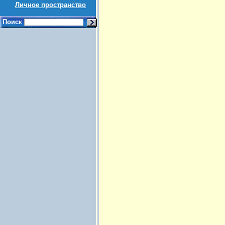
Личное пространство
Поиск