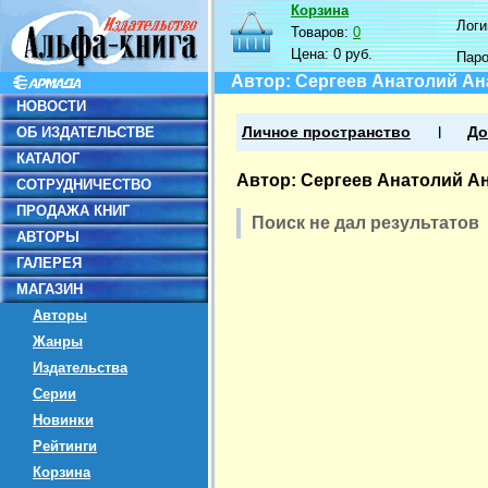
Корзина
Логин
Товаров:
0
Цена:
0 руб.
Пар
Автор: Сергеев Анатолий А
НОВОСТИ
ОБ ИЗДАТЕЛЬСТВЕ
Личное пространство
До
КАТАЛОГ
Автор: Сергеев Анатолий А
СОТРУДНИЧЕСТВО
ПРОДАЖА КНИГ
Поиск не дал результатов
АВТОРЫ
ГАЛЕРЕЯ
МАГАЗИН
Авторы
Жанры
Издательства
Серии
Новинки
Рейтинги
Корзина