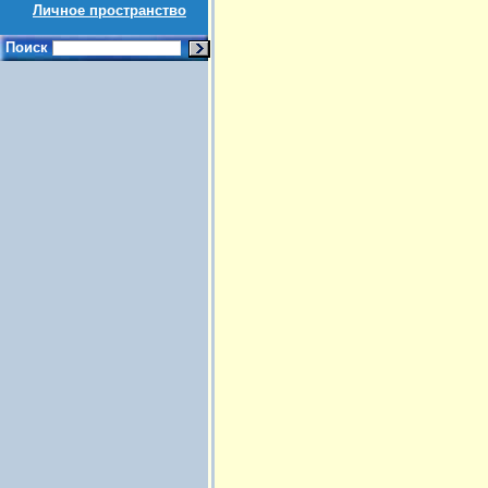
Личное пространство
Поиск