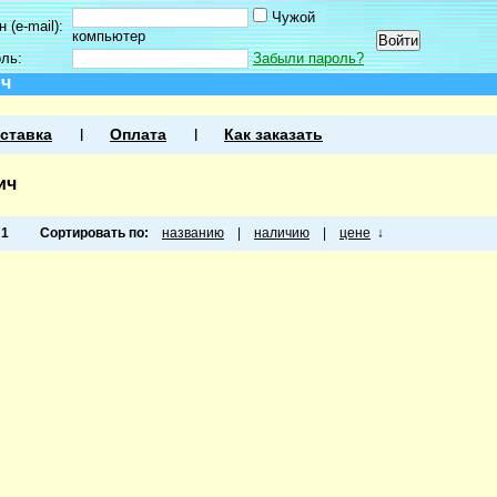
Чужой
 (e-mail):
компьютер
оль:
Забыли пароль?
ич
ставка
Оплата
Как заказать
ич
а
1
Сортировать по:
названию
|
наличию
|
цене
↓