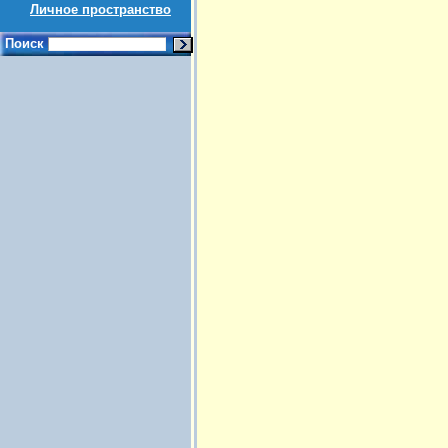
Личное пространство
Поиск