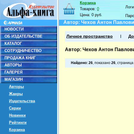
Корзина
Логин
Товаров:
0
Цена:
0 руб.
Пар
Автор: Чехов Антон Павлов
НОВОСТИ
ОБ ИЗДАТЕЛЬСТВЕ
Личное пространство
До
КАТАЛОГ
Автор: Чехов Антон Павлов
СОТРУДНИЧЕСТВО
ПРОДАЖА КНИГ
Найдено:
26
, показано
26
, страниц
АВТОРЫ
ГАЛЕРЕЯ
МАГАЗИН
Авторы
Жанры
Издательства
Серии
Новинки
Рейтинги
Корзина