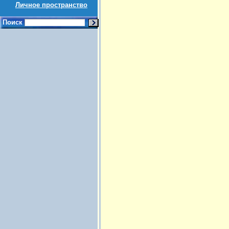
Личное пространство
Поиск