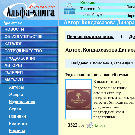
Корзина
Логин
Товаров:
0
Цена:
0 руб.
Пар
Автор: Кондахсазова Динар
НОВОСТИ
ОБ ИЗДАТЕЛЬСТВЕ
Личное пространство
До
КАТАЛОГ
Автор: Кондахсазова Динар
СОТРУДНИЧЕСТВО
ПРОДАЖА КНИГ
Найдено:
3
, показано
3
, страница
1
АВТОРЫ
ГАЛЕРЕЯ
Родословная книга нашей семьи
МАГАЗИН
Кондахсазова Динара...
Авторы
Родословные книги
семьи в старину
Жанры
создавались и велись дл
Издательства
того, чтобы люди могли
документально
Серии
подтвердить свои
Новинки
родственные...
Рейтинги
3322
руб
Купить
Корзина