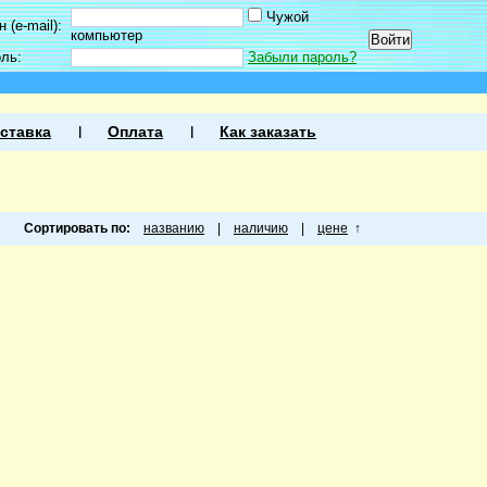
Чужой
 (e-mail):
компьютер
оль:
Забыли пароль?
ставка
Оплата
Как заказать
Сортировать по:
названию
|
наличию
|
цене
↑