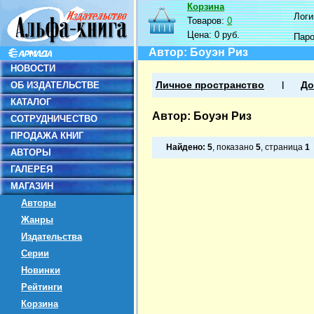
Корзина
Логин
Товаров:
0
Цена:
0 руб.
Пар
Автор: Боуэн Риз
НОВОСТИ
ОБ ИЗДАТЕЛЬСТВЕ
Личное пространство
До
КАТАЛОГ
Автор: Боуэн Риз
СОТРУДНИЧЕСТВО
ПРОДАЖА КНИГ
Найдено:
5
, показано
5
, страница
1
АВТОРЫ
ГАЛЕРЕЯ
МАГАЗИН
Авторы
Жанры
Издательства
Серии
Новинки
Рейтинги
Корзина