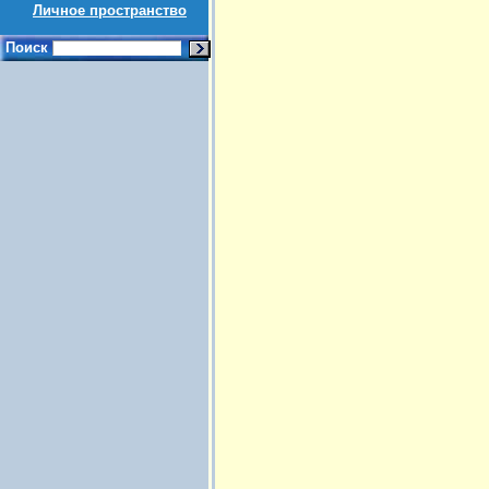
Личное пространство
Поиск