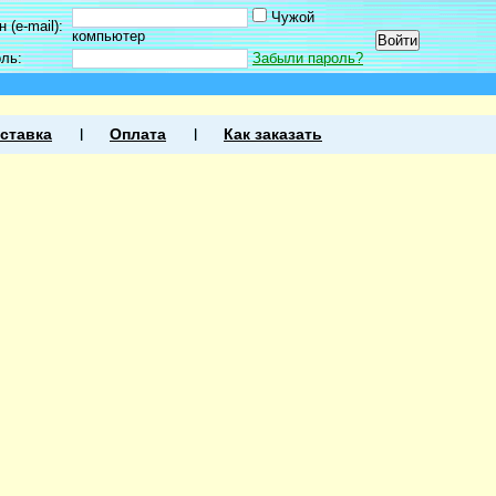
Чужой
 (e-mail):
компьютер
оль:
Забыли пароль?
ставка
Оплата
Как заказать