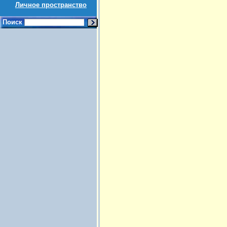
Личное пространство
Поиск