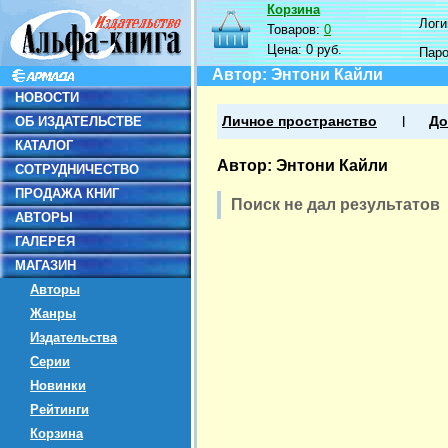
Корзина
Логин
Товаров:
0
Цена:
0 руб.
Пар
Автор: Энтони Кайли
НОВОСТИ
ОБ ИЗДАТЕЛЬСТВЕ
Личное пространство
До
КАТАЛОГ
Автор: Энтони Кайли
СОТРУДНИЧЕСТВО
ПРОДАЖА КНИГ
Поиск не дал результатов
АВТОРЫ
ГАЛЕРЕЯ
МАГАЗИН
Авторы
Жанры
Издательства
Серии
Новинки
Рейтинги
Корзина