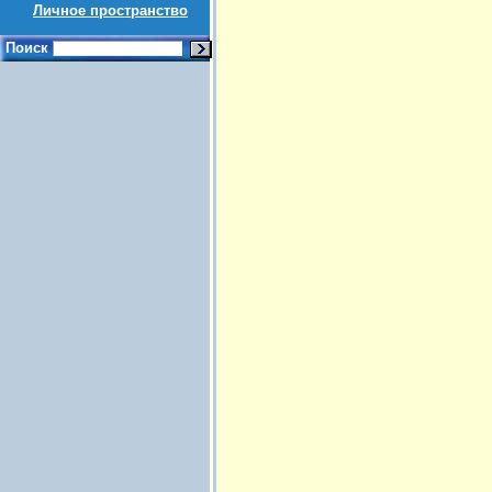
Личное пространство
Поиск