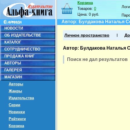
Корзина
Логин
Товаров:
0
Цена:
0 руб.
Пар
Автор: Булдакова Наталья С
НОВОСТИ
ОБ ИЗДАТЕЛЬСТВЕ
Личное пространство
До
КАТАЛОГ
Автор: Булдакова Наталья 
СОТРУДНИЧЕСТВО
ПРОДАЖА КНИГ
Поиск не дал результатов
АВТОРЫ
ГАЛЕРЕЯ
МАГАЗИН
Авторы
Жанры
Издательства
Серии
Новинки
Рейтинги
Корзина