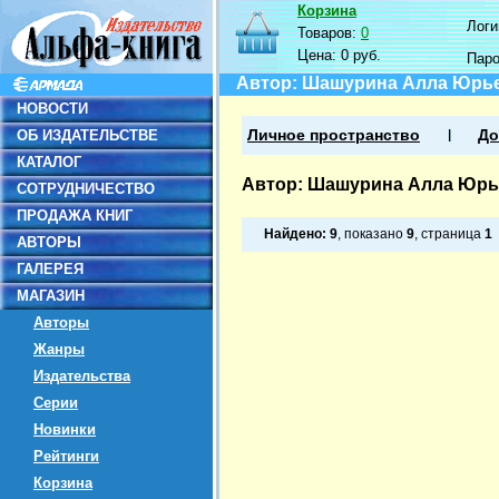
Корзина
Логин
Товаров:
0
Цена:
0 руб.
Пар
Автор: Шашурина Алла Юрь
НОВОСТИ
ОБ ИЗДАТЕЛЬСТВЕ
Личное пространство
До
КАТАЛОГ
Автор: Шашурина Алла Юрь
СОТРУДНИЧЕСТВО
ПРОДАЖА КНИГ
Найдено:
9
, показано
9
, страница
1
АВТОРЫ
ГАЛЕРЕЯ
МАГАЗИН
Авторы
Жанры
Издательства
Серии
Новинки
Рейтинги
Корзина