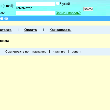
Чужой
 (e-mail):
компьютер
оль:
Забыли пароль?
евна
ставка
Оплата
Как заказать
евна
Сортировать по:
названию
|
наличию
|
цене
↑