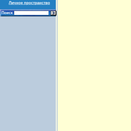
Личное пространство
Поиск