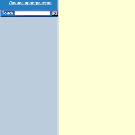
Личное пространство
Поиск