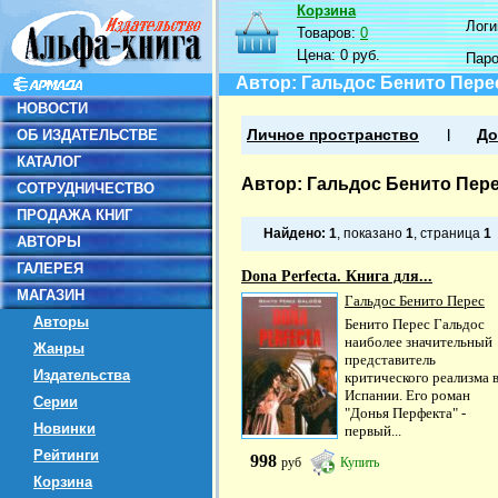
Корзина
Логин
Товаров:
0
Цена:
0 руб.
Пар
Автор: Гальдос Бенито Пере
НОВОСТИ
ОБ ИЗДАТЕЛЬСТВЕ
Личное пространство
До
КАТАЛОГ
Автор: Гальдос Бенито Пер
СОТРУДНИЧЕСТВО
ПРОДАЖА КНИГ
Найдено:
1
, показано
1
, страница
1
АВТОРЫ
ГАЛЕРЕЯ
Dona Perfecta. Книга для...
МАГАЗИН
Гальдос Бенито Перес
Авторы
Бенито Перес Гальдос
наиболее значительный
Жанры
представитель
Издательства
критического реализма 
Испании. Его роман
Серии
"Донья Перфекта" -
Новинки
первый...
Рейтинги
998
руб
Купить
Корзина