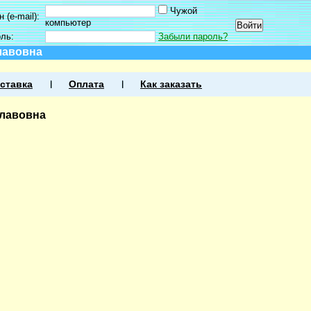
Чужой
 (e-mail):
компьютер
оль:
Забыли пароль?
лавовна
ставка
Оплата
Как заказать
славовна