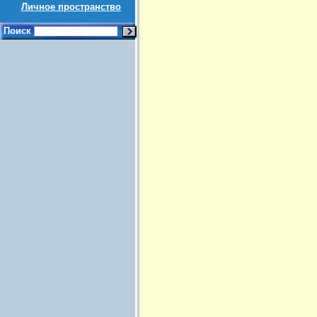
Личное пространство
Поиск