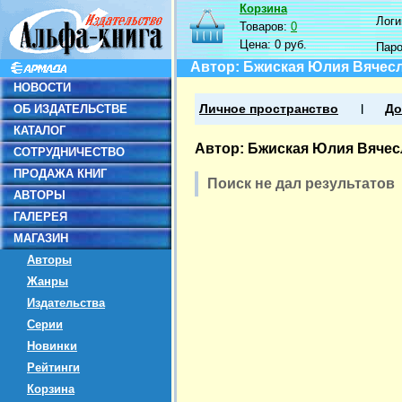
Корзина
Логин
Товаров:
0
Цена:
0 руб.
Пар
Автор: Бжиская Юлия Вячес
НОВОСТИ
ОБ ИЗДАТЕЛЬСТВЕ
Личное пространство
До
КАТАЛОГ
Автор: Бжиская Юлия Вяче
СОТРУДНИЧЕСТВО
ПРОДАЖА КНИГ
Поиск не дал результатов
АВТОРЫ
ГАЛЕРЕЯ
МАГАЗИН
Авторы
Жанры
Издательства
Серии
Новинки
Рейтинги
Корзина