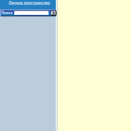
Личное пространство
Поиск