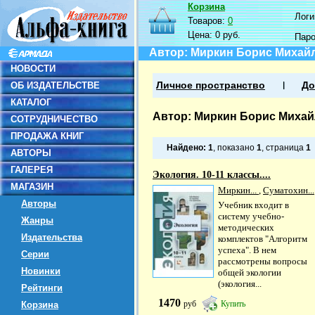
Корзина
Логин
Товаров:
0
Цена:
0 руб.
Пар
Автор: Миркин Борис Михай
НОВОСТИ
ОБ ИЗДАТЕЛЬСТВЕ
Личное пространство
До
КАТАЛОГ
Автор: Миркин Борис Миха
СОТРУДНИЧЕСТВО
ПРОДАЖА КНИГ
Найдено:
1
, показано
1
, страница
1
АВТОРЫ
ГАЛЕРЕЯ
Экология. 10-11 классы....
МАГАЗИН
Миркин...
,
Суматохин...
Авторы
Учебник входит в
систему учебно-
Жанры
методических
Издательства
комплектов "Алгоритм
успеха". В нем
Серии
рассмотрены вопросы
Новинки
общей экологии
(экология...
Рейтинги
1470
руб
Купить
Корзина