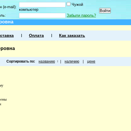
Чужой
 (e-mail):
компьютер
оль:
Забыли пароль?
еровна
ставка
Оплата
Как заказать
еровна
Сортировать по:
названию
↑
|
наличию
|
цене
му
рены
и