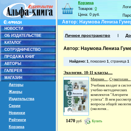
Корзина
Логин
Товаров:
0
Цена:
0 руб.
Пар
Автор: Наумова Лениза Гум
НОВОСТИ
ОБ ИЗДАТЕЛЬСТВЕ
Личное пространство
До
КАТАЛОГ
Автор: Наумова Лениза Гум
СОТРУДНИЧЕСТВО
ПРОДАЖА КНИГ
Найдено:
1
, показано
1
, страница
1
АВТОРЫ
ГАЛЕРЕЯ
Экология. 10-11 классы....
МАГАЗИН
Миркин...
,
Суматохин...
Авторы
Учебник входит в систе
учебно-методических
Жанры
комплектов "Алгоритм
Издательства
успеха". В нем рассмот
вопросы общей экологи
Серии
(экология...
Новинки
Рейтинги
1470
руб
Купить
Корзина