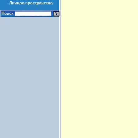
Личное пространство
Поиск