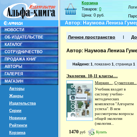
Корзина
Логин
Товаров:
0
Цена:
0 руб.
Пар
Автор: Наумова Лениза Гум
НОВОСТИ
ОБ ИЗДАТЕЛЬСТВЕ
Личное пространство
До
КАТАЛОГ
Автор: Наумова Лениза Гум
СОТРУДНИЧЕСТВО
ПРОДАЖА КНИГ
Найдено:
1
, показано
1
, страница
1
АВТОРЫ
ГАЛЕРЕЯ
Экология. 10-11 классы....
МАГАЗИН
Миркин...
,
Суматохин...
Авторы
Учебник входит в
систему учебно-
Жанры
методических
Издательства
комплектов "Алгоритм
успеха". В нем
Серии
рассмотрены вопросы
Новинки
общей экологии
(экология...
Рейтинги
1470
руб
Купить
Корзина