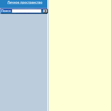
Личное пространство
Поиск