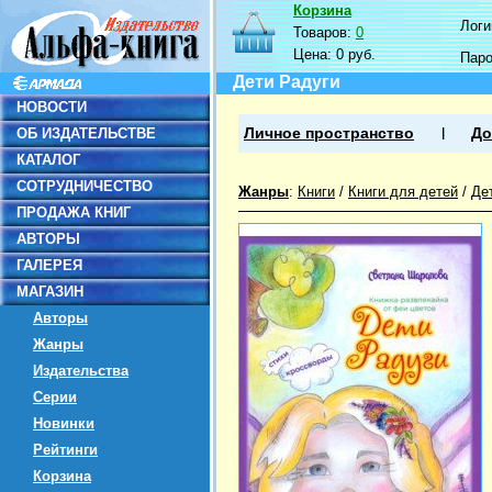
Корзина
Логин
Товаров:
0
Цена:
0 руб.
Пар
Дети Радуги
НОВОСТИ
ОБ ИЗДАТЕЛЬСТВЕ
Личное пространство
До
КАТАЛОГ
СОТРУДНИЧЕСТВО
Жанры
:
Книги
/
Книги для детей
/
Де
ПРОДАЖА КНИГ
АВТОРЫ
ГАЛЕРЕЯ
МАГАЗИН
Авторы
Жанры
Издательства
Серии
Новинки
Рейтинги
Корзина