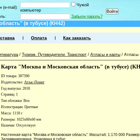
Чужой
 (e-mail):
компьютер
оль:
Забыли пароль?
бласть" (в тубусе) (КН42)
ставка
Оплата
Как заказать
итература
/
Туризм. Путеводители. Транспорт
/
Атласы и карты
/
Атласы 
Карта "Москва и Московская область" (в тубусе) (КН
ID товара: 387590
Издательство:
Атлас-Принт
Год выпуска: 2018
Страниц: 1
Тип обложки: Box
Иллюстрации: Цветные
Масса: 1118 г
Размеры: 1025x60x60 мм
Наличие:
Отсутствует
Настенная карта "Москва и Московская область". Масштаб: 1:170 000 Размер: 
Заламинирована. Упакована в тубус.