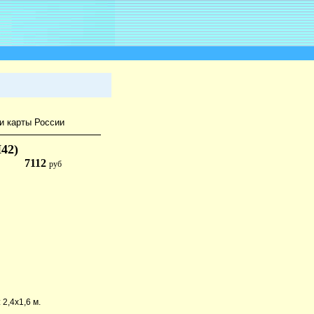
и карты России
42)
7112
руб
2,4х1,6 м.