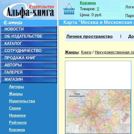
Корзина
Логин
Товаров:
0
Цена:
0 руб.
Пар
Карта "Москва и Московская о
НОВОСТИ
ОБ ИЗДАТЕЛЬСТВЕ
Личное пространство
До
КАТАЛОГ
СОТРУДНИЧЕСТВО
Жанры
:
Книги
/
Нехудожественная л
ПРОДАЖА КНИГ
АВТОРЫ
ГАЛЕРЕЯ
МАГАЗИН
Авторы
Жанры
Издательства
Серии
Новинки
Рейтинги
Корзина