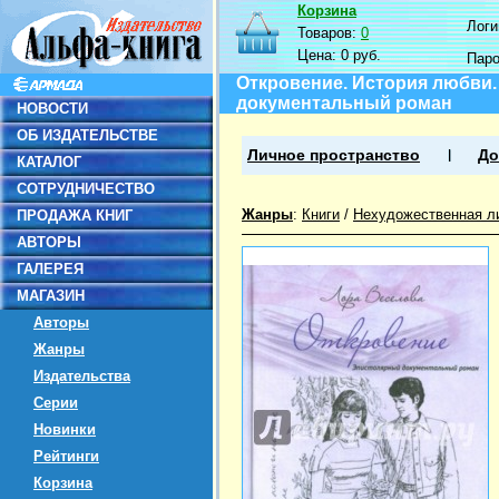
Корзина
Логин
Товаров:
0
Цена:
0 руб.
Пар
Откровение. История любви.
документальный роман
НОВОСТИ
ОБ ИЗДАТЕЛЬСТВЕ
Личное пространство
До
КАТАЛОГ
СОТРУДНИЧЕСТВО
Жанры
:
Книги
/
Нехудожественная л
ПРОДАЖА КНИГ
АВТОРЫ
ГАЛЕРЕЯ
МАГАЗИН
Авторы
Жанры
Издательства
Серии
Новинки
Рейтинги
Корзина