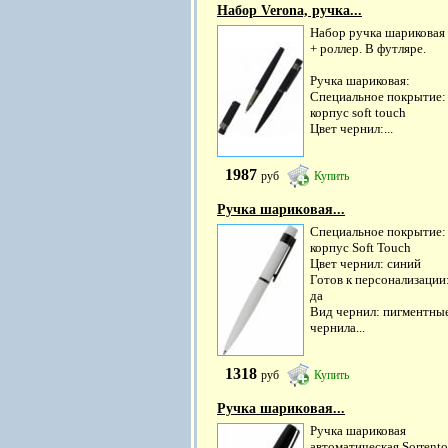
Набор Verona, ручка...
Набор ручка шариковая
+ роллер. В футляре.
Ручка шариковая:
Специальное покрытие:
корпус soft touch
Цвет чернил:...
1987
руб
Купить
Ручка шариковая...
Специальное покрытие:
корпус Soft Touch
Цвет чернил: синий
Готов к персонализации
да
Вид чернил: пигментны
чернила...
1318
руб
Купить
Ручка шариковая...
Ручка шариковая
автоматическая Sorrento