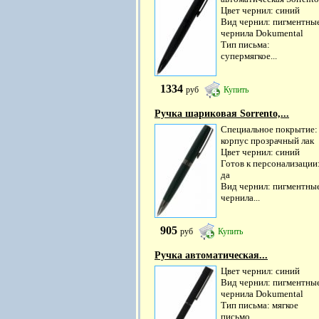
Цвет чернил: синий
Вид чернил: пигментны
чернила Dokumental
Тип письма:
супермягкое...
1334
руб
Купить
Ручка шариковая Sorrento,...
Специальное покрытие:
корпус прозрачный лак
Цвет чернил: синий
Готов к персонализации
да
Вид чернил: пигментны
чернила...
905
руб
Купить
Ручка автоматическая...
Цвет чернил: синий
Вид чернил: пигментны
чернила Dokumental
Тип письма: мягкое
письмо