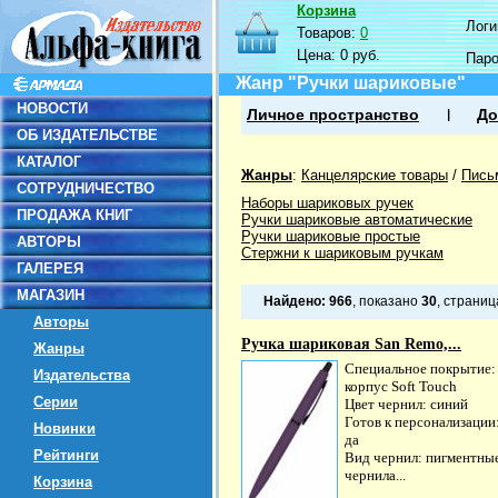
Корзина
Логин
Товаров:
0
Цена:
0 руб.
Пар
Жанр "Ручки шариковые"
НОВОСТИ
Личное пространство
До
ОБ ИЗДАТЕЛЬСТВЕ
КАТАЛОГ
Жанры
:
Канцелярские товары
/
Пись
СОТРУДНИЧЕСТВО
Наборы шариковых ручек
ПРОДАЖА КНИГ
Ручки шариковые автоматические
Ручки шариковые простые
АВТОРЫ
Стержни к шариковым ручкам
ГАЛЕРЕЯ
МАГАЗИН
Найдено:
966
, показано
30
, страни
Авторы
Ручка шариковая San Remo,...
Жанры
Специальное покрытие:
Издательства
корпус Soft Touch
Серии
Цвет чернил: синий
Готов к персонализации
Новинки
да
Рейтинги
Вид чернил: пигментны
чернила...
Корзина