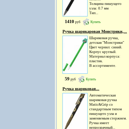
Толщина пишущего
узла: 0.7 мм
Тип...
1410
руб
Купить
Ручка шарикаровая Монстрики,...
Шариковая ручка,
детская "Монстрики"
Цвет чернил: синий.
Корпус круглый.
Материал корпуса:
пластик.
В ассортименте.
59
руб
Купить
Ручка шариковая...
Автоматическая
шариковая ручка
Matic&Grip со
стандартным типом
пишущего узла и
заменяемым стержнем.
Ручка имеет
непрозрачный...