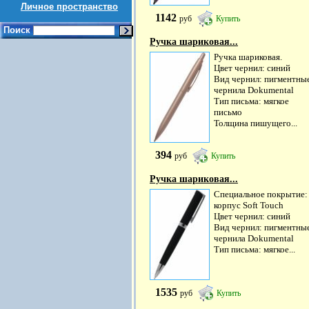
Личное пространство
1142
руб
Купить
Поиск
Ручка шариковая...
Ручка шариковая.
Цвет чернил: синий
Вид чернил: пигментны
чернила Dokumental
Тип письма: мягкое
письмо
Толщина пишущего...
394
руб
Купить
Ручка шариковая...
Специальное покрытие:
корпус Soft Touch
Цвет чернил: синий
Вид чернил: пигментны
чернила Dokumental
Тип письма: мягкое...
1535
руб
Купить