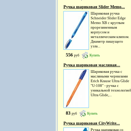
Ручка шариковая Slider Memo...
Шариковая ручка
Schneider Slider Edge
Memo XB с круглым
прорезиненным
корпусом и
металлическим клипом.
Диаметр пишущего
узла...
556
руб
Купить
Ручка шариковая масляная...
Шариковая ручка с
масляными чернилами
Erich Krause Ultra Glide
"U-108" - ручка с
уникальной технологие
Ultra Glide,...
83
руб
Купить
Ручка шариковая CityWrite...
Ручка шариковая со