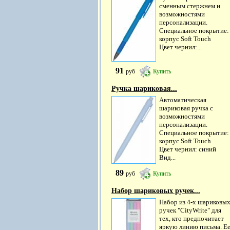
сменным стержнем и
возможностями
персонализации.
Специальное покрытие:
корпус Soft Touch
Цвет чернил:...
91
руб
Купить
Ручка шариковая...
Автоматическая
шариковая ручка с
возможностями
персонализации.
Специальное покрытие:
корпус Soft Touch
Цвет чернил: синий
Вид...
89
руб
Купить
Набор шариковых ручек...
Набор из 4-х шариковы
ручек "CityWrite" для
тех, кто предпочитает
яркую линию письма. Е