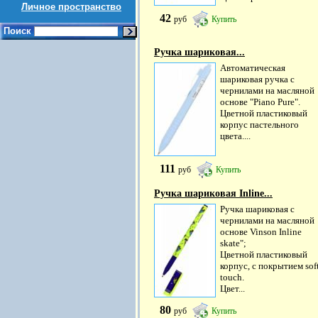
Личное пространство
42
руб
Купить
Поиск
Ручка шариковая...
Автоматическая
шариковая ручка с
чернилами на масляной
основе "Piano Pure".
Цветной пластиковый
корпус пастельного
цвета....
111
руб
Купить
Ручка шариковая Inline...
Ручка шариковая с
чернилами на масляной
основе Vinson Inline
skate";
Цветной пластиковый
корпус, с покрытием sof
touch.
Цвет...
80
руб
Купить