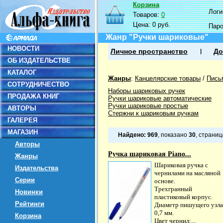
Корзина
Логин
Товаров:
0
Цена:
0 руб.
Пар
Жанр "Ручки шариковые"
НОВОСТИ
Личное пространство
До
ОБ ИЗДАТЕЛЬСТВЕ
КАТАЛОГ
Жанры
:
Канцелярские товары
/
Пись
СОТРУДНИЧЕСТВО
Наборы шариковых ручек
ПРОДАЖА КНИГ
Ручки шариковые автоматические
Ручки шариковые простые
АВТОРЫ
Стержни к шариковым ручкам
ГАЛЕРЕЯ
МАГАЗИН
Найдено:
969
, показано
30
, страни
Авторы
Ручка шариковая Piano...
Жанры
Шариковая ручка с
Издательства
чернилами на масляной
Серии
основе.
Трехгранный
Новинки
пластиковый корпус.
Рейтинги
Диаметр пишущего узла
0,7 мм.
Корзина
Цвет чернил:...