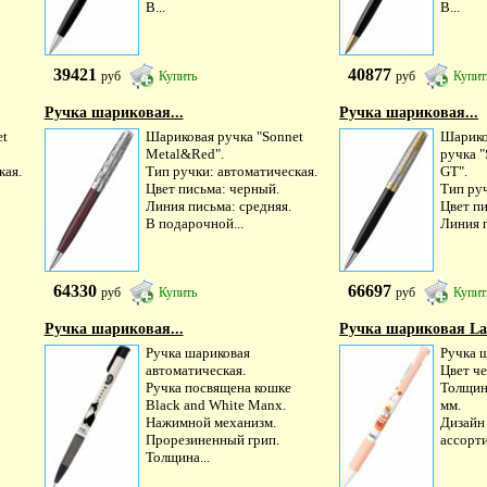
В...
В...
39421
40877
руб
Купить
руб
Купит
Ручка шариковая...
Ручка шариковая...
et
Шариковая ручка "Sonnet
Шарико
Metal&Red".
ручка 
кая.
Тип ручки: автоматическая.
GT".
Цвет письма: черный.
Тип руч
Линия письма: средняя.
Цвет п
В подарочной...
Линия п
64330
66697
руб
Купить
руб
Купит
Ручка шариковая...
Ручка шариковая Larv
Ручка шариковая
Ручка 
автоматическая.
Цвет ч
Ручка посвящена кошке
Толщин
Black and White Manx.
мм.
Нажимной механизм.
Дизайн
Прорезиненный грип.
ассорт
Толщина...