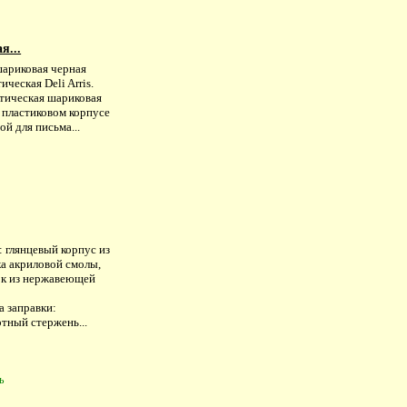
я...
шариковая черная
ическая Deli Arris.
тическая шариковая
 пластиковом корпусе
ой для письма...
 глянцевый корпус из
ка акриловой смолы,
ок из нержавеющей
а заправки:
тный стержень...
ь