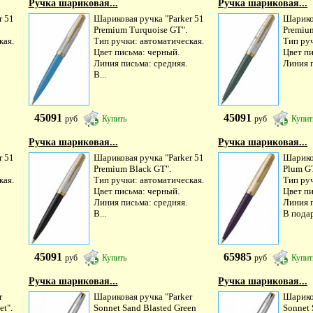
Ручка шариковая...
Ручка шариковая...
r 51
Шариковая ручка "Parker 51
Шариков
Premium Turquoise GT".
Premium
кая.
Тип ручки: автоматическая.
Тип руч
Цвет письма: черный.
Цвет п
Линия письма: средняя.
Линия п
В...
45091
45091
руб
Купить
руб
Купит
Ручка шариковая...
Ручка шариковая...
r 51
Шариковая ручка "Parker 51
Шариков
Premium Black GT".
Plum G
кая.
Тип ручки: автоматическая.
Тип руч
Цвет письма: черный.
Цвет п
Линия письма: средняя.
Линия п
В...
В подар
45091
65985
руб
Купить
руб
Купит
Ручка шариковая...
Ручка шариковая...
r
Шариковая ручка "Parker
Шарико
et".
Sonnet Sand Blasted Green
Sonnet 