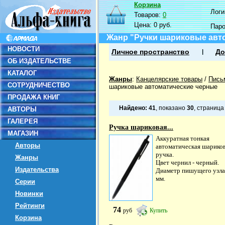
Корзина
Логин
Товаров:
0
Цена:
0 руб.
Пар
Жанр "Ручки шариковые авт
НОВОСТИ
Личное пространство
До
ОБ ИЗДАТЕЛЬСТВЕ
КАТАЛОГ
Жанры
:
Канцелярские товары
/
Пись
СОТРУДНИЧЕСТВО
шариковые автоматические черные
ПРОДАЖА КНИГ
Найдено:
41
, показано
30
, страниц
АВТОРЫ
ГАЛЕРЕЯ
Ручка шариковая...
МАГАЗИН
Аккуратная тонкая
Авторы
автоматическая шарико
ручка.
Жанры
Цвет чернил - черный.
Издательства
Диаметр пишущего узла 
мм.
Серии
Новинки
Рейтинги
74
руб
Купить
Корзина