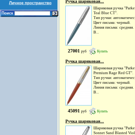
Ручка шариковая...
Личное пространство
Шариковая ручка "Parke
Teal Blue CT".
Поиск
Тип ручки: автоматичес
Цвет письма: черный.
Линия письма: средняя.
В...
27001
руб
Купить
Ручка шариковая...
Шариковая ручка "Parke
Premium Rage Red GT".
Тип ручки: автоматичес
Цвет письма: черный.
Линия письма: средняя.
В...
45091
руб
Купить
Ручка шариковая...
Шариковая ручка "Parke
Sonnet Sand Blasted Viol