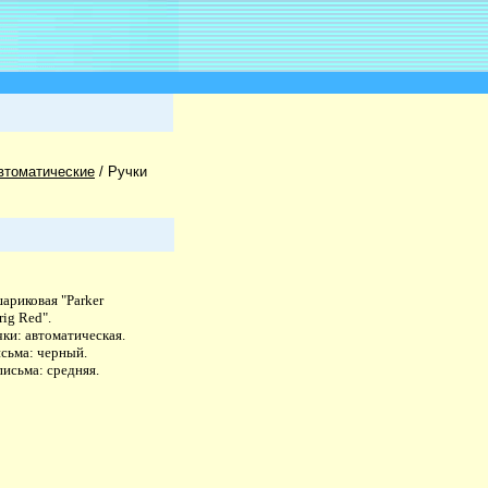
втоматические
/
Ручки
ариковая "Parker
rig Red".
ки: автоматическая.
исьма: черный.
исьма: средняя.