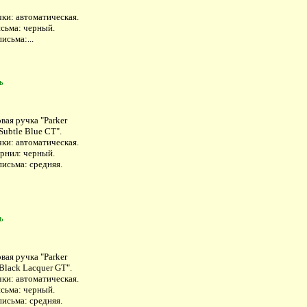
ки: автоматическая.
исьма: черный.
исьма:...
ь
вая ручка "Parker
Subtle Blue CT".
ки: автоматическая.
ернил: черный.
исьма: средняя.
ь
вая ручка "Parker
Black Lacquer GT".
ки: автоматическая.
исьма: черный.
исьма: средняя.