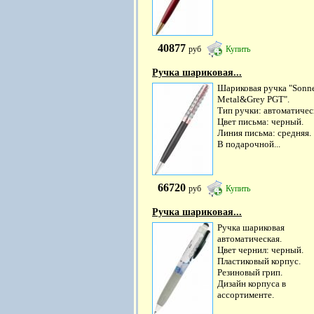
40877
руб
Купить
Ручка шариковая...
Шариковая ручка "Sonn
Metal&Grey PGT".
Тип ручки: автоматичес
Цвет письма: черный.
Линия письма: средняя.
В подарочной...
66720
руб
Купить
Ручка шариковая...
Ручка шариковая
автоматическая.
Цвет чернил: черный.
Пластиковый корпус.
Резиновый грип.
Дизайн корпуса в
ассортименте.