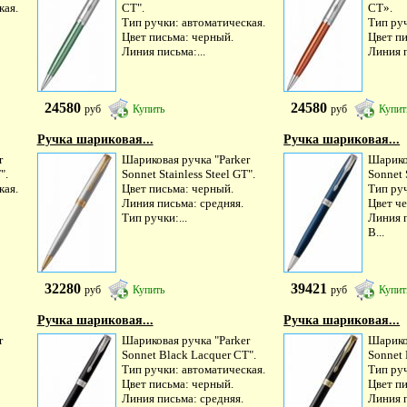
кая.
CT".
CT».
Тип ручки: автоматическая.
Тип руч
Цвет письма: черный.
Цвет п
Линия письма:...
Линия п
24580
24580
руб
Купить
руб
Купит
Ручка шариковая...
Ручка шариковая...
r
Шариковая ручка "Parker
Шарико
".
Sonnet Stainless Steel GT".
Sonnet 
кая.
Цвет письма: черный.
Тип руч
Линия письма: средняя.
Цвет ч
Тип ручки:...
Линия п
В...
32280
39421
руб
Купить
руб
Купит
Ручка шариковая...
Ручка шариковая...
r
Шариковая ручка "Parker
Шарико
Sonnet Black Lacquer CT".
Sonnet 
Тип ручки: автоматическая.
Тип руч
Цвет письма: черный.
Цвет п
Линия письма: средняя.
Линия п