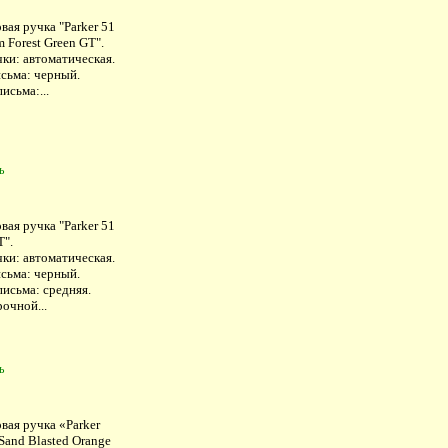
ая ручка "Parker 51
 Forest Green GT".
ки: автоматическая.
исьма: черный.
исьма:...
ь
ая ручка "Parker 51
T".
ки: автоматическая.
исьма: черный.
исьма: средняя.
очной...
ь
вая ручка «Parker
Sand Blasted Orange