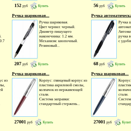
152
56
руб
Купить
руб
Купить
Ручка шариковая...
Ручка автоматическа
Ручка шариковая.
Ручка 
Цвет чернил: черный.
автомат
Диаметр пишущего
Автома
.
наконечника: 1.2 мм.
ручка в
0.7
Механизм: кнопочный.
с удобн
Резиновый...
207
68
руб
Купить
руб
Купить
Ручка шариковая...
Ручка шариковая...
ус из
Корпус: глянцевый корпус из
Корпус:
лы,
пластика акриловой смолы,
пласти
ей
колпачок из нержавеющей
колпач
стали.
стали.
Система заправки:
Систем
.
стандартный стержень...
стандар
27001
27001
руб
Купить
руб
Купит