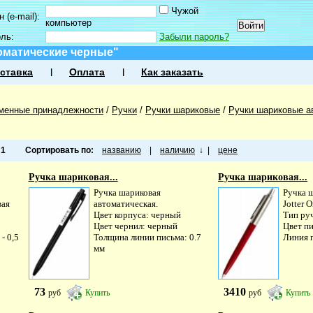
Чужой
 (e-mail):
компьютер
оль:
Забыли пароль?
оматические черные"
ставка
Оплата
Как заказать
менные принадлежности
/
Ручки
/
Ручки шариковые
/
Ручки шариковые а
а
1
Сортировать по:
названию
|
наличию
↓
|
цене
Ручка шариковая...
Ручка шариковая...
Ручка шариковая
Ручка ш
вая
автоматическая.
Jotter O
Цвет корпуса: черный
Тип руч
Цвет чернил: черный
Цвет п
- 0,5
Толщина линии письма: 0.7
Линия п
мм
73
3410
руб
Купить
руб
Купить