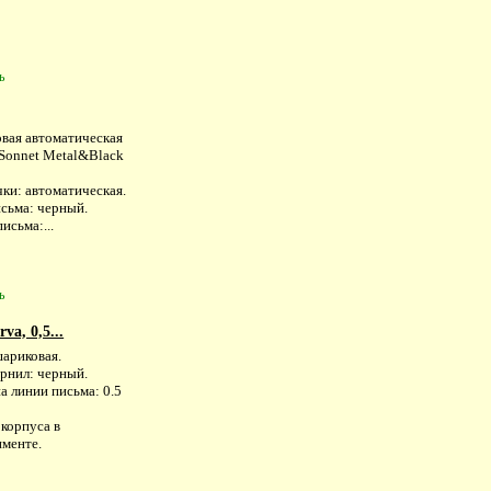
ь
вая автоматическая
"Sonnet Metal&Black
ки: автоматическая.
исьма: черный.
исьма:...
ь
a, 0,5...
шариковая.
ернил: черный.
а линии письма: 0.5
 корпуса в
именте.