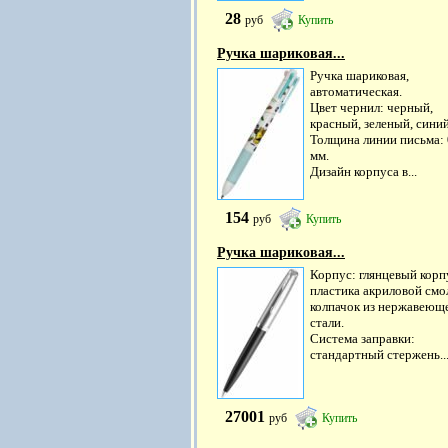
28
руб
Купить
Ручка шариковая...
Ручка шариковая,
автоматическая.
Цвет чернил: черный,
красный, зеленый, синий
Толщина линии письма: 
мм.
Дизайн корпуса в...
154
руб
Купить
Ручка шариковая...
Корпус: глянцевый корп
пластика акриловой смо
колпачок из нержавеющ
стали.
Система заправки:
стандартный стержень..
27001
руб
Купить