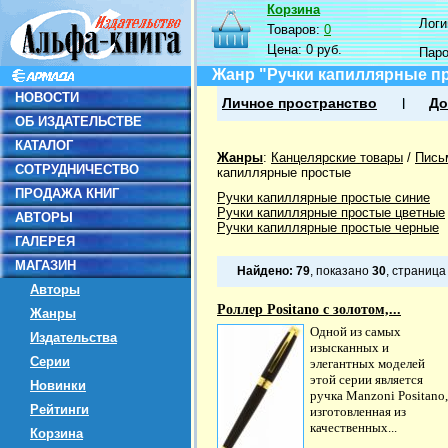
Корзина
Логин
Товаров:
0
Цена:
0 руб.
Пар
Жанр "Ручки капиллярные п
НОВОСТИ
Личное пространство
До
ОБ ИЗДАТЕЛЬСТВЕ
КАТАЛОГ
Жанры
:
Канцелярские товары
/
Пись
СОТРУДНИЧЕСТВО
капиллярные простые
ПРОДАЖА КНИГ
Ручки капиллярные простые синие
Ручки капиллярные простые цветные
АВТОРЫ
Ручки капиллярные простые черные
ГАЛЕРЕЯ
МАГАЗИН
Найдено:
79
, показано
30
, страниц
Авторы
Роллер Positano с золотом,...
Жанры
Одной из самых
Издательства
изысканных и
Серии
элегантных моделей
этой серии является
Новинки
ручка Manzoni Positano,
Рейтинги
изготовленная из
качественных...
Корзина