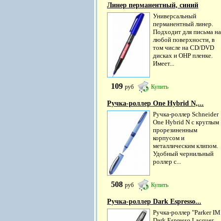
Линер перманентный, синий
Универсальный
перманентный линер.
Подходит для письма на
любой поверхности, в
том числе на CD/DVD
дисках и OHP пленке.
Имеет...
109
руб
Купить
Ручка-роллер One Hybrid N,...
Ручка-роллер Schneider
One Hybrid N с круглым
прорезиненным
корпусом и
металлическим клипом.
Удобный чернильный
роллер с...
508
руб
Купить
Ручка-роллер Dark Espresso...
Ручка-роллер "Parker IM
Dark Espresso Lacquer