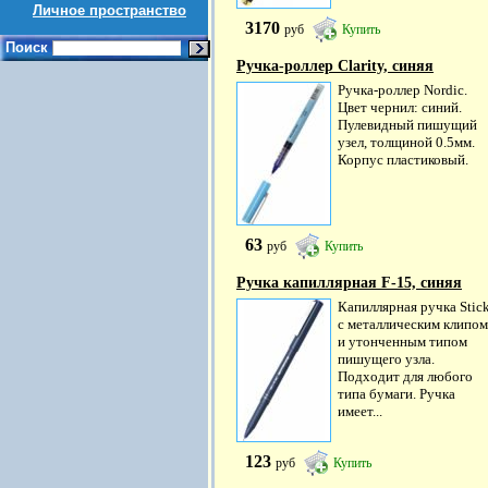
Личное пространство
3170
руб
Купить
Поиск
Ручка-роллер Clarity, синяя
Ручка-роллер Nordic.
Цвет чернил: синий.
Пулевидный пишущий
узел, толщиной 0.5мм.
Корпус пластиковый.
63
руб
Купить
Ручка капиллярная F-15, синяя
Капиллярная ручка Stic
с металлическим клипом
и утонченным типом
пишущего узла.
Подходит для любого
типа бумаги. Ручка
имеет...
123
руб
Купить