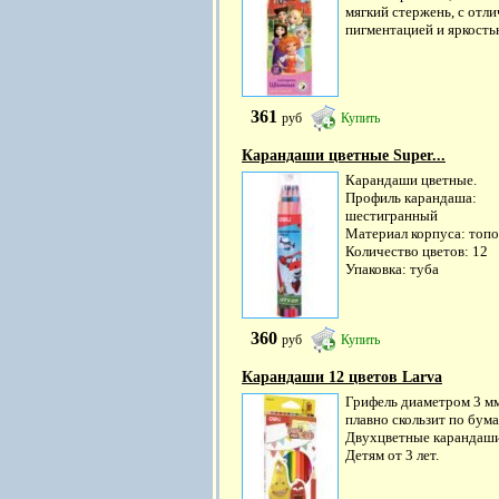
мягкий стержень, с отл
пигментацией и яркостью
361
руб
Купить
Карандаши цветные Super...
Карандаши цветные.
Профиль карандаша:
шестигранный
Материал корпуса: топо
Количество цветов: 12
Упаковка: туба
360
руб
Купить
Карандаши 12 цветов Larva
Грифель диаметром 3 м
плавно скользит по бума
Двухцветные карандаши
Детям от 3 лет.