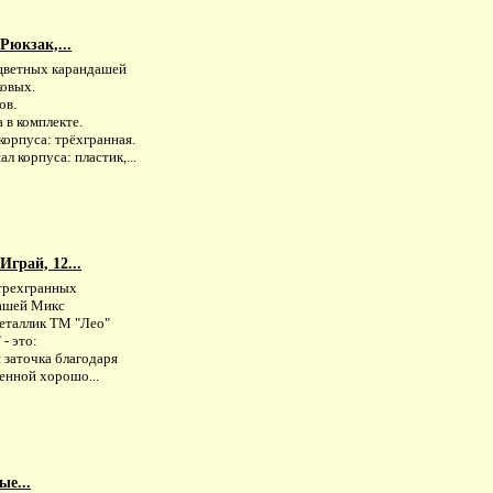
Рюкзак,...
цветных карандашей
ковых.
ов.
 в комплекте.
корпуса: трёхгранная.
л корпуса: пластик,...
грай, 12...
трехгранных
ашей Микс
еталлик ТМ "Лео"
 - это:
я заточка благодаря
енной хорошо...
е...