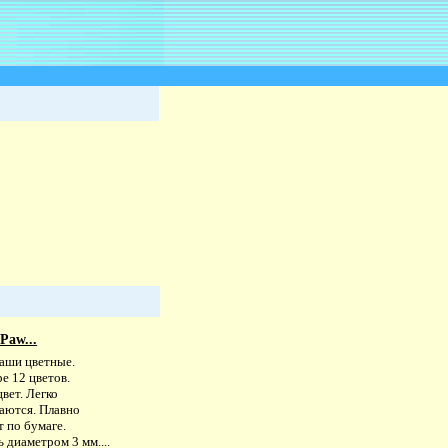
Paw...
аши цветные.
е 12 цветов.
вет. Легко
ваются. Плавно
т по бумаге.
 диаметром 3 мм....