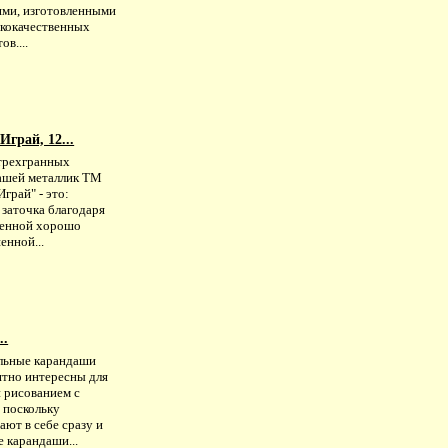
ями, изготовленными
ококачественных
ов....
грай, 12...
трехгранных
ашей металлик ТМ
Играй" - это:
я заточка благодаря
венной хорошо
енной...
..
льные карандаши
ятно интересны для
й рисованием с
 поскольку
ют в себе сразу и
 карандаши...