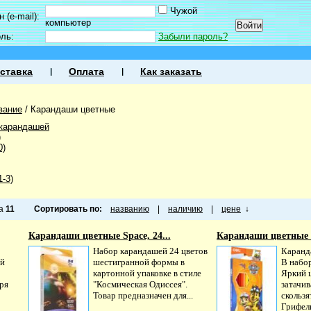
Чужой
 (e-mail):
компьютер
оль:
Забыли пароль?
ставка
Оплата
Как заказать
вание
/
Карандаши цветные
 карандашей
)
0)
-3)
ца
11
Сортировать по:
названию
|
наличию
|
цене
↓
Карандаши цветные Space, 24...
Карандаши цветные 
Набор карандашей 24 цветов
Каранд
ей
шестигранной формы в
В набор
картонной упаковке в стиле
Яркий ц
аря
"Космическая Одиссея".
затачи
Товар предназначен для...
скользя
Грифель