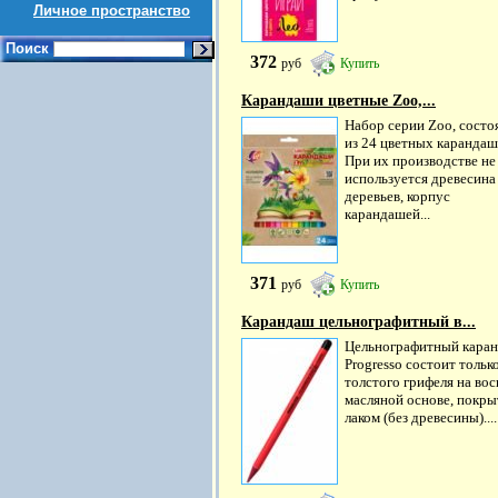
Личное пространство
Поиск
372
руб
Купить
Карандаши цветные Zoo,...
Набор серии Zoo, сост
из 24 цветных карандаш
При их производстве не
используется древесина
деревьев, корпус
карандашей...
371
руб
Купить
Карандаш цельнографитный в...
Цельнографитный кара
Progresso состоит тольк
толстого грифеля на вос
масляной основе, покры
лаком (без древесины)....