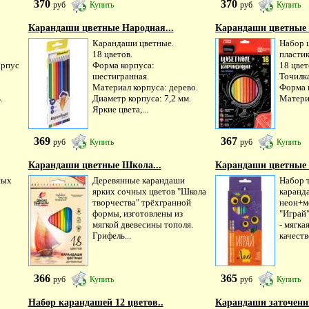
370
370
руб
Купить
руб
Купить
Карандаши цветные Народная...
Карандаши цветные 
Карандаши цветные.
Набор 
18 цветов.
пласти
орпус
Форма корпуса:
18 цвет
шестигранная.
Точилка
Материал корпуса: дерево.
Форма 
.
Диаметр корпуса: 7,2 мм.
Материа
Яркие цвета,...
369
367
руб
Купить
руб
Купить
Карандаши цветные Школа...
Карандаши цветные И
ных
Деревянные карандаши
Набор 
ярких сочных цветов "Школа
каранд
творчества" трёхгранной
неон+м
формы, изготовлены из
"Играй"
мягкой двевесины тополя.
- мягка
Грифель...
качеств
366
365
руб
Купить
руб
Купить
Набор карандашей 12 цветов..
Карандаши заточенны