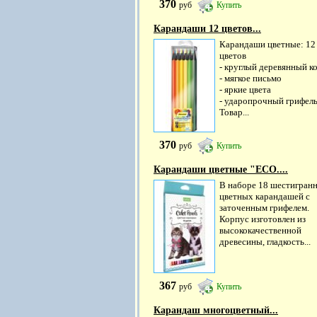
370
руб
Купить
Карандаши 12 цветов...
Карандаши цветные: 12
цветов
- круглый деревянный к
- мягкое письмо
- яркие цвета
- ударопрочный грифель
Товар...
370
руб
Купить
Карандаши цветные "ECO....
В наборе 18 шестигран
цветных карандашей с
заточенным грифелем.
Корпус изготовлен из
высококачественной
древесины, гладкость...
367
руб
Купить
Карандаш многоцветный...