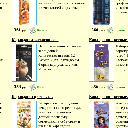
ичной
мягкий стержень, с отличной
грифел
...
пигментацией и яркостью...
из выс
пигмент
361
360
руб
Купить
руб
Купить
Карандаши заточенные...
Карандаши цветные И
Набор заточенных цветных
Набор 
карандашей.
каранд
Количество цветов: 12
"Лео" "
ль
Размер: 8,6х17,8х0,85 см.
- легка
Форма корпуса: круглая.
качест
Материал...
просуш
358
356
руб
Купить
руб
Купить
Карандаши цветные...
Карандаши цветные.
м
Акварельные карандаши
Акваре
ге.
невероятно интересны для
неверо
.
занятий рисованием с
заняти
детьми, поскольку
детьми,
совмещают в себе сразу и
совмеща
цветные карандаши...
цветные