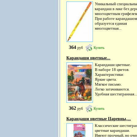
Уникальный специальн
карандаш в лаке без дер
многоцветным грифелем
При работе карандашом
образуется единая
многоцветная...
364
руб
Купить
Карандаши цветные...
Карандаши цветные.
В наборе 18 цветов.
Характеристики:
Яркие цвета.
Мягкое письмо.
Легко затачиваются.
Удобная шестигранная...
362
руб
Купить
Карандаши цветные Царевны,...
Классические шестигра
цветные карандаши.
Имеют прочный, но оче