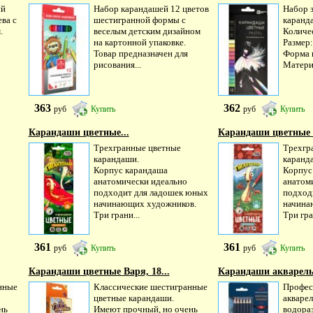
ый
Набор карандашей 12 цветов
Набор 
ева с
шестигранной формы с
каранд
.
веселым детским дизайном
Количес
на картонной упаковке.
Размер:
Товар предназначен для
Форма к
рисования...
Материа
363
362
руб
Купить
руб
Купить
Карандаши цветные...
Карандаши цветные Р
Трехгранные цветные
Трехгр
карандаши.
каранд
Корпус карандаша
Корпус
анатомически идеально
анатом
подходит для ладошек юных
подход
начинающих художников.
начина
Три грани...
Три гра
361
361
руб
Купить
руб
Купить
Карандаши цветные Варя, 18...
Карандаши акварельн
нные
Классические шестигранные
Профес
цветные карандаши.
акваре
нь
Имеют прочный, но очень
водора