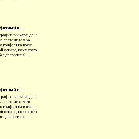
фитный в...
графитный карандаш
so состоит только
о грифеля на воско-
ой основе, покрытого
без древесины)....
фитный в...
графитный карандаш
so состоит только
о грифеля на воско-
ой основе, покрытого
без древесины)....