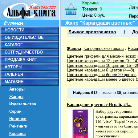
Корзина
Логин
Товаров:
0
Цена:
0 руб.
Пар
Жанр "Карандаши цветные"
НОВОСТИ
Личное пространство
До
ОБ ИЗДАТЕЛЬСТВЕ
КАТАЛОГ
Жанры
:
Канцелярские товары
/
Рисо
СОТРУДНИЧЕСТВО
Цветные грифели для механических
ПРОДАЖА КНИГ
Цветные карандаши 12 цветов (9—14
Цветные карандаши 18 цветов (15—2
АВТОРЫ
Цветные карандаши 6 цветов (4—8)
ГАЛЕРЕЯ
Цветные карандаши более 20 цветов
Цветные карандаши менее 6 цветов (1
МАГАЗИН
Авторы
Найдено:
613
, показано
30
, страни
Жанры
Издательства
Карандаши цветные Играй, 24...
Серии
Набор двусторонних
трехгранных карандаш
Новинки
ТМ "Лео" "Играй" - это:
Рейтинги
- мягкая заточка благод
качественной хорошо
Корзина
просушенной...