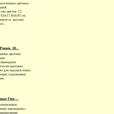
заточенных цветных
ашей.
тво цветов: 12
 8,6х17,8х0,85 см.
орпуса: круглая.
л...
окки, 18...
анные цветные
аши.
 карандаша
ически идеально
ит для ладошек юных
ющих художников.
ни...
ые Fine,...
сиональные
льные карандаши с
змываемыми