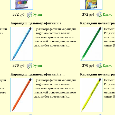
372
372
руб
Купить
руб
Купить
Карандаш цельнографитный в...
Карандаш цельногра
оящий
Цельнографитный карандаш
Цельно
ей.
Progresso состоит только
Progres
толстого грифеля на воско-
толстог
масляной основе, покрытого
маслян
лаком (без древесины)....
лаком (
370
370
руб
Купить
руб
Купить
Карандаш цельнографитный в...
Карандаш цельногра
ндаш
Цельнографитный карандаш
Цельно
о
Progresso состоит только
Progres
ко-
толстого грифеля на воско-
толстог
того
масляной основе, покрытого
маслян
лаком (без древесины)....
лаком (