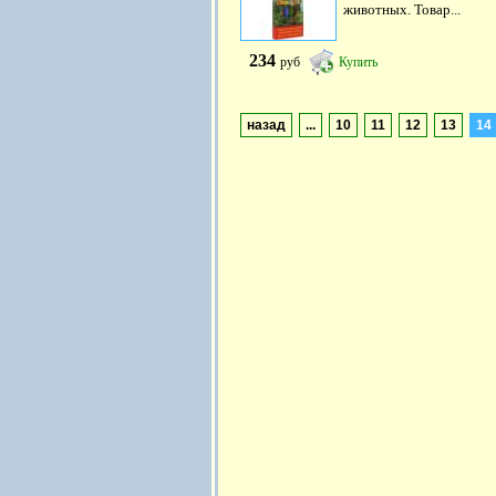
животных. Товар...
234
руб
Купить
назад
...
10
11
12
13
14