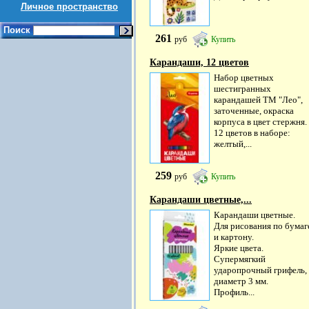
Личное пространство
Поиск
261
руб
Купить
Карандаши, 12 цветов
Набор цветных
шестигранных
карандашей ТМ "Лео",
заточенные, окраска
корпуса в цвет стержня.
12 цветов в наборе:
желтый,...
259
руб
Купить
Карандаши цветные,...
Карандаши цветные.
Для рисования по бумаг
и картону.
Яркие цвета.
Супермягкий
ударопрочный грифель,
диаметр 3 мм.
Профиль...