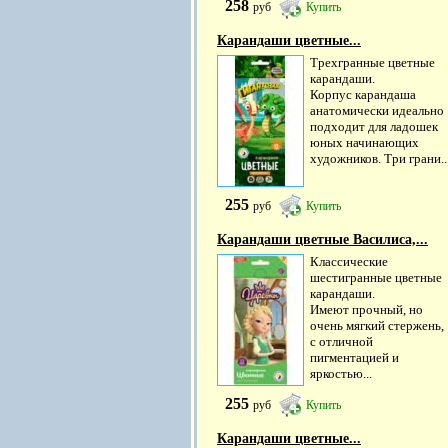
258
руб
Купить
Карандаши цветные...
Трехгранные цветные
карандаши.
Корпус карандаша
анатомически идеально
подходит для ладошек
юных начинающих
художников. Три грани..
255
руб
Купить
Карандаши цветные Василиса,...
Классические
шестигранные цветные
карандаши.
Имеют прочный, но
очень мягкий стержень,
с отличной
пигментацией и
яркостью...
255
руб
Купить
Карандаши цветные...