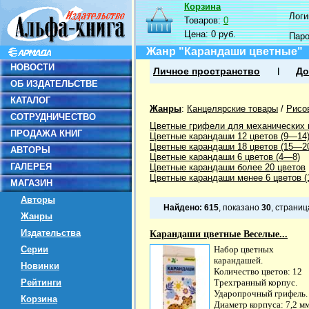
Корзина
Логин
Товаров:
0
Цена:
0 руб.
Пар
Жанр "Карандаши цветные"
НОВОСТИ
Личное пространство
До
ОБ ИЗДАТЕЛЬСТВЕ
КАТАЛОГ
Жанры
:
Канцелярские товары
/
Рисо
СОТРУДНИЧЕСТВО
Цветные грифели для механических
ПРОДАЖА КНИГ
Цветные карандаши 12 цветов (9—14
Цветные карандаши 18 цветов (15—2
АВТОРЫ
Цветные карандаши 6 цветов (4—8)
ГАЛЕРЕЯ
Цветные карандаши более 20 цветов
Цветные карандаши менее 6 цветов (1
МАГАЗИН
Авторы
Найдено:
615
, показано
30
, страни
Жанры
Издательства
Карандаши цветные Веселые...
Серии
Набор цветных
карандашей.
Новинки
Количество цветов: 12
Рейтинги
Трехгранный корпус.
Ударопрочный грифель.
Корзина
Диаметр корпуса: 7,2 м