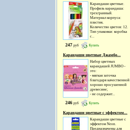
Карандаши цветные.
Профиль карандаша:
трехгранный.
Материал корпуса:
пластик.
Количество цветов: 12.
Тип упаковки: коробка
с...
247
руб
Купить
Карандаши цветные Джамбо...
Набор цветных
карандашей JUMBO -
это:
- мягкая заточка
благодаря качественной
хорошо просушенной
древесине;
- не содержит...
246
руб
Купить
Карандаши цветные с эффектом...
Карандаши цветные с
эффектом Neon.
Предназначены для