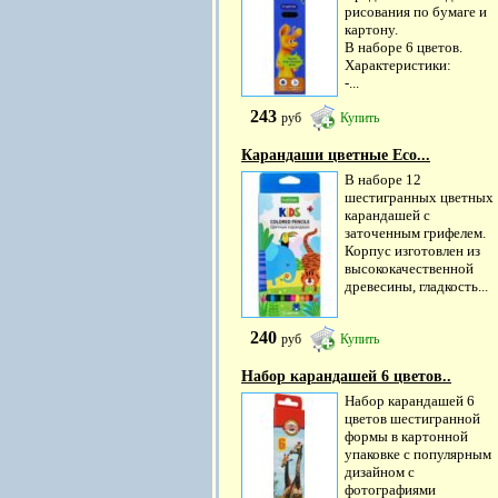
рисования по бумаге и
картону.
В наборе 6 цветов.
Характеристики:
-...
243
руб
Купить
Карандаши цветные Eco...
В наборе 12
шестигранных цветных
карандашей с
заточенным грифелем.
Корпус изготовлен из
высококачественной
древесины, гладкость...
240
руб
Купить
Набор карандашей 6 цветов..
Набор карандашей 6
цветов шестигранной
формы в картонной
упаковке с популярным
дизайном с
фотографиями