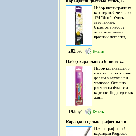
Карандаши цветные Учись, 6...
Набор шестигранных
карандашей металлик
ТМ "Лео" "Учись"
заточенные.
6 цветов в наборе:
желтый металлик,
красный металлик,...
202
руб
Купить
Набор карандашей 6 цветов...
Набор карандашей 6
цветов шестигранной
формы в картонной
упаковке. Отлично
рисуют на бумаге и
картоне. Подходят как
для...
193
руб
Купить
Карандаш цельнографитный в...
Цельнографитный
карандаш Progresso