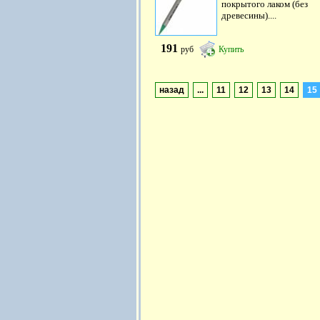
покрытого лаком (без
древесины)....
191
руб
Купить
назад
...
11
12
13
14
15