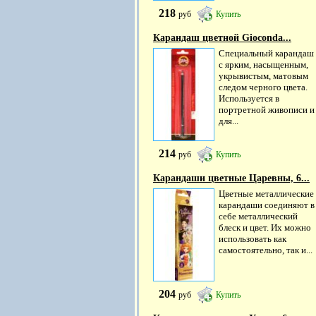
218
руб
Купить
Карандаш цветной Gioconda...
Специальный карандаш
с ярким, насыщенным,
укрывистым, матовым
следом черного цвета.
Используется в
портретной живописи и
для...
214
руб
Купить
Карандаши цветные Царевны, 6...
Цветные металлические
карандаши соединяют в
себе металлический
блеск и цвет. Их можно
использовать как
самостоятельно, так и...
204
руб
Купить