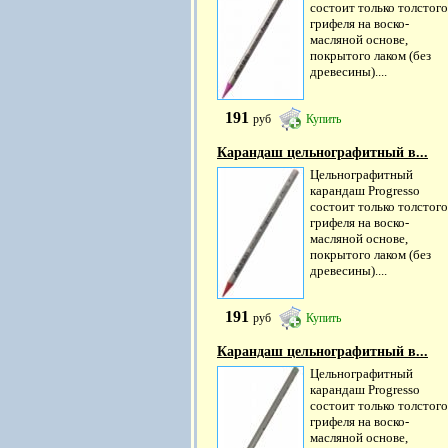
состоит только толстого
грифеля на воско-
масляной основе,
покрытого лаком (без
древесины)....
191
руб
Купить
Карандаш цельнографитный в...
Цельнографитный
карандаш Progresso
состоит только толстого
грифеля на воско-
масляной основе,
покрытого лаком (без
древесины)....
191
руб
Купить
Карандаш цельнографитный в...
Цельнографитный
карандаш Progresso
состоит только толстого
грифеля на воско-
масляной основе,