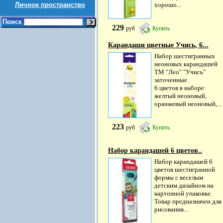
Личное пространство
хорошо...
Поиск
229
руб
Купить
Карандаши цветные Учись, 6...
Набор шестигранных
неоновых карандашей
ТМ "Лео" "Учись"
заточенные.
6 цветов в наборе:
желтый неоновый,
оранжевый неоновый,...
223
руб
Купить
Набор карандашей 6 цветов..
Набор карандашей 6
цветов шестигранной
формы с веселым
детским дизайном на
картонной упаковке.
Товар предназначен для
рисования...