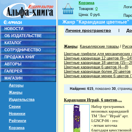
Корзина
Логин
Товаров:
0
Цена:
0 руб.
Пар
Жанр "Карандаши цветные"
НОВОСТИ
Личное пространство
До
ОБ ИЗДАТЕЛЬСТВЕ
КАТАЛОГ
Жанры
:
Канцелярские товары
/
Рисо
СОТРУДНИЧЕСТВО
Цветные грифели для механических
ПРОДАЖА КНИГ
Цветные карандаши 12 цветов (9—14
Цветные карандаши 18 цветов (15—2
АВТОРЫ
Цветные карандаши 6 цветов (4—8)
ГАЛЕРЕЯ
Цветные карандаши более 20 цветов
Цветные карандаши менее 6 цветов (1
МАГАЗИН
Авторы
Найдено:
615
, показано
30
, страни
Жанры
Издательства
Карандаши Играй, 6 цветов,...
Серии
Набор трехгранных
неоновых карандашей
Новинки
ТМ "Лео" "Играй" арт.
Рейтинги
LGNCP-06 - это:
- легкая заточка
Корзина
благодаря качественной