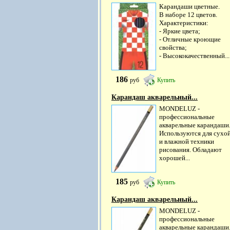
Карандаши цветные.
В наборе 12 цветов.
Характеристики:
- Яркие цвета;
- Отличные кроющие
свойства;
- Высококачественный...
186
руб
Купить
Карандаш акварельный...
MONDELUZ -
профессиональные
акварельные карандаши
Используются для сухо
и влажной техники
рисования. Обладают
хорошей...
185
руб
Купить
Карандаш акварельный...
MONDELUZ -
профессиональные
акварельные карандаши