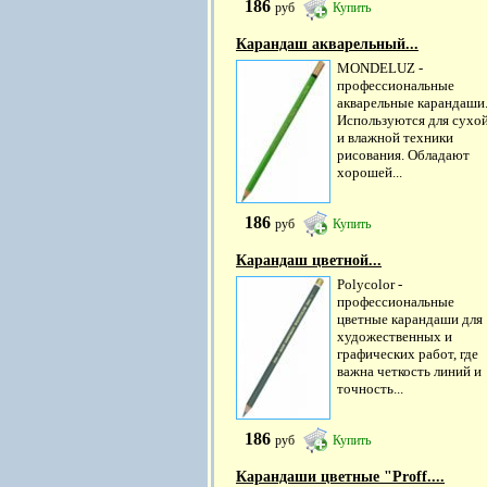
186
руб
Купить
Карандаш акварельный...
MONDELUZ -
профессиональные
акварельные карандаши
Используются для сухо
и влажной техники
рисования. Обладают
хорошей...
186
руб
Купить
Карандаш цветной...
Polycolor -
профессиональные
цветные карандаши для
художественных и
графических работ, где
важна четкость линий и
точность...
186
руб
Купить
Карандаши цветные "Proff....