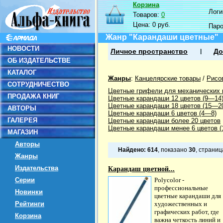
Корзина
Логин
Товаров:
0
Цена:
0 руб.
Пар
Жанр "Карандаши цветные"
НОВОСТИ
Личное пространство
До
ОБ ИЗДАТЕЛЬСТВЕ
КАТАЛОГ
Жанры
:
Канцелярские товары
/
Рисо
СОТРУДНИЧЕСТВО
Цветные грифели для механических
ПРОДАЖА КНИГ
Цветные карандаши 12 цветов (9—14
Цветные карандаши 18 цветов (15—2
АВТОРЫ
Цветные карандаши 6 цветов (4—8)
ГАЛЕРЕЯ
Цветные карандаши более 20 цветов
Цветные карандаши менее 6 цветов (1
МАГАЗИН
Авторы
Найдено:
614
, показано
30
, страни
Жанры
Издательства
Карандаш цветной...
Серии
Polycolor -
профессиональные
Новинки
цветные карандаши для
Рейтинги
художественных и
графических работ, где
Корзина
важна четкость линий и