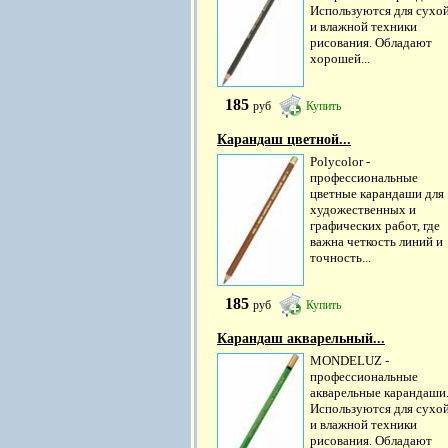
Используются для сухо
и влажной техники
рисования. Обладают
хорошей...
185
руб
Купить
Карандаш цветной...
Polycolor -
профессиональные
цветные карандаши для
художественных и
графических работ, где
важна четкость линий и
точность...
185
руб
Купить
Карандаш акварельный...
MONDELUZ -
профессиональные
акварельные карандаши
Используются для сухо
и влажной техники
рисования. Обладают