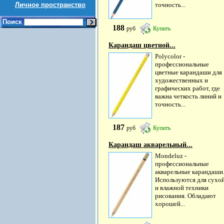
Личное пространство
точность...
Поиск
188
руб
Купить
Карандаш цветной...
Polycolor -
профессиональные
цветные карандаши для
художественных и
графических работ, где
важна четкость линий и
точность...
187
руб
Купить
Карандаш акварельный...
Mondeluz -
профессиональные
акварельные карандаши
Используются для сухо
и влажной техники
рисования. Обладают
хорошей...