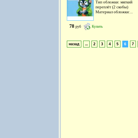
Тип обложки: мягкий
переплёт (2 скобы)
Материал обложки:...
78
руб
Купить
назад
...
2
3
4
5
6
7