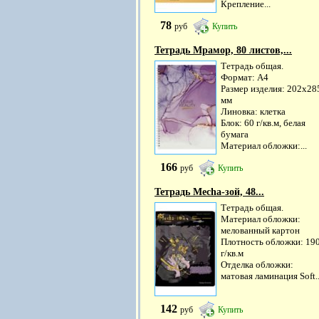
Крепление...
78
руб
Купить
Тетрадь Мрамор, 80 листов,...
Тетрадь общая.
Формат: А4
Размер изделия: 202х28
мм
Линовка: клетка
Блок: 60 г/кв.м, белая
бумага
Материал обложки:...
166
руб
Купить
Тетрадь Mecha-зой, 48...
Тетрадь общая.
Материал обложки:
мелованный картон
Плотность обложки: 19
г/кв.м
Отделка обложки:
матовая ламинация Soft..
142
руб
Купить