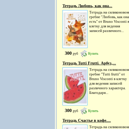
Тетрадь Любовь, как она...
Тетрадь на силиконовом
гребне "Любовь, как она
есть" от Bruno Visconti 
клетку для ведения
записей различного...
300
руб
Купить
Тетрадь Tutti Frutti. Арбуз,...
Тетрадь на силиконовом
гребне "Tutti frutti" от
Bruno Visconti в клетку
для ведения записей
различного характера.
Благодаря...
300
руб
Купить
Тетрадь Счастье в кофе....
Тетрадь на силиконовом