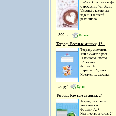
гребне "Счастье в кофе.
Cappuccino" от Bruno
Visconti в клетку для
ведения записей
различного...
300
руб
Купить
Тетрадь Веселые мишки, 12...
Тетрадь с полями.
Тип бумаги: офсет.
Разлиновка: клетка.
12 листов.
Формат А5.
Переплет: бумага.
Крепление: скрепка.
56
руб
Купить
Тетрадь Крутые зверята, 24...
Тетрадь школьная
ученическая
Формат: А5+
Количество листов: 24