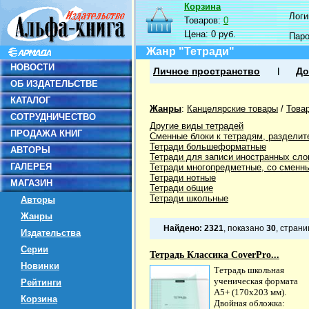
Корзина
Логин
Товаров:
0
Цена:
0 руб.
Пар
Жанр "Тетради"
НОВОСТИ
Личное пространство
До
ОБ ИЗДАТЕЛЬСТВЕ
КАТАЛОГ
Жанры
:
Канцелярские товары
/
Това
СОТРУДНИЧЕСТВО
Другие виды тетрадей
ПРОДАЖА КНИГ
Сменные блоки к тетрадям, разделит
Тетради большеформатные
АВТОРЫ
Тетради для записи иностранных сло
ГАЛЕРЕЯ
Тетради многопредметные, со сменн
Тетради нотные
МАГАЗИН
Тетради общие
Тетради школьные
Авторы
Жанры
Найдено:
2321
, показано
30
, стран
Издательства
Серии
Тетрадь Классика CoverPrо...
Новинки
Тетрадь школьная
ученическая формата
Рейтинги
А5+ (170x203 мм).
Корзина
Двойная обложка: