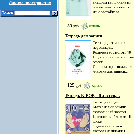
внешняя выполнена из
Личное пространство
высококачественного
износостойкого...
Поиск
55
руб
Купить
Тетрадь для записи...
Тетрадь для записи
иероглифов.
Количество листов: 48
Внутренний блок: белы
офсет
Линовка: оригинальная
линовка для записи...
125
руб
Купить
Тетрадь K-POP, 48 листов,...
Тетрадь общая.
Материал обложки:
мелованный картон
Плотность обложки: 19
г/кв.м
Отделка обложки:
матовая ламинация