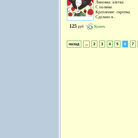
Линовка: клетка.
С полями.
Крепление: скрепка.
Сделано в...
125
руб
Купить
назад
...
2
3
4
5
6
7