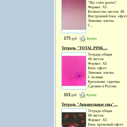
"Sky color quotes".
Формат: А5.
Количество листов: 48.
Внутренний блок: офсет
Линовка: клетка.
С...
175
руб
Купить
Тетрадь "TOTAL PINK....
Тетрадь общая.
48 листов.
Формат: А5.
Блок: офсет.
Линовка: клетка.
С полями.
Крепление: скрепка.
Сделано в России.
113
руб
Купить
Тетрадь "Акварельные сны"...
Тетрадь общая.
48 листов.
Формат: А5.
Блок: кремовый офсет.