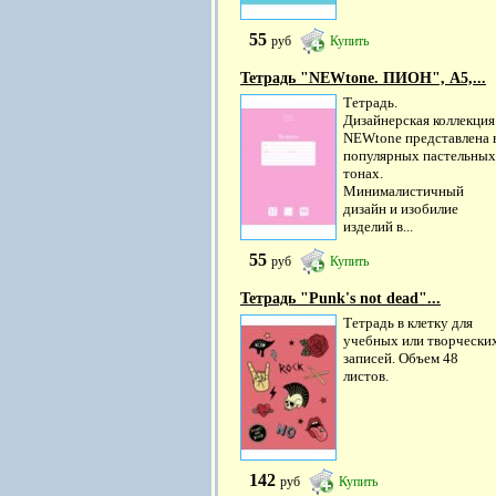
55
руб
Купить
Тетрадь "NEWtone. ПИОН", А5,...
Тетрадь.
Дизайнерская коллекция
NEWtone представлена 
популярных пастельных
тонах.
Минималистичный
дизайн и изобилие
изделий в...
55
руб
Купить
Тетрадь "Punk's not dead"...
Тетрадь в клетку для
учебных или творчески
записей. Объем 48
листов.
142
руб
Купить