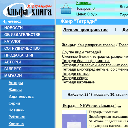
Корзина
Логин
Товаров:
0
Цена:
0 руб.
Пар
Жанр "Тетради"
НОВОСТИ
Личное пространство
До
ОБ ИЗДАТЕЛЬСТВЕ
КАТАЛОГ
Жанры
:
Канцелярские товары
/
Това
СОТРУДНИЧЕСТВО
Другие виды тетрадей
ПРОДАЖА КНИГ
Сменные блоки к тетрадям, разделит
Тетради большеформатные
АВТОРЫ
Тетради для записи иностранных сло
ГАЛЕРЕЯ
Тетради многопредметные, со сменн
Тетради нотные
МАГАЗИН
Тетради общие
Тетради школьные
Авторы
Жанры
Найдено:
2347
, показано
30
, стран
Издательства
Серии
Тетрадь "NEWtone. Лаванда",...
Новинки
Тетрадь школьная.
Дизайнерская коллекция
Рейтинги
NEWtone представлена 
Корзина
популярных пастельных