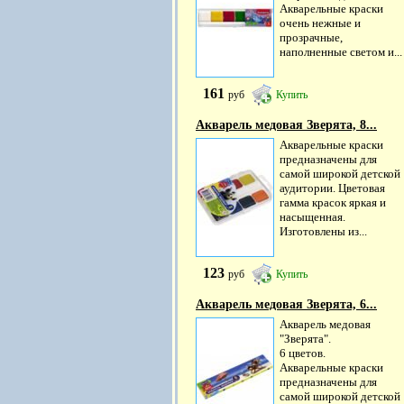
Акварельные краски
очень нежные и
прозрачные,
наполненные светом и...
161
руб
Купить
Акварель медовая Зверята, 8...
Акварельные краски
предназначены для
самой широкой детской
аудитории. Цветовая
гамма красок яркая и
насыщенная.
Изготовлены из...
123
руб
Купить
Акварель медовая Зверята, 6...
Акварель медовая
"Зверята".
6 цветов.
Акварельные краски
предназначены для
самой широкой детской