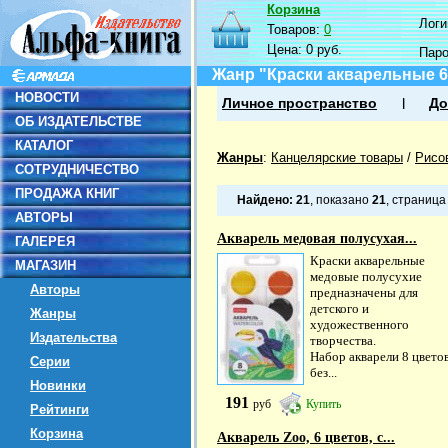
Корзина
Логин
Товаров:
0
Цена:
0 руб.
Пар
Жанр "Краски акварельные 6
НОВОСТИ
Личное пространство
До
ОБ ИЗДАТЕЛЬСТВЕ
КАТАЛОГ
Жанры
:
Канцелярские товары
/
Рисо
СОТРУДНИЧЕСТВО
ПРОДАЖА КНИГ
Найдено:
21
, показано
21
, страниц
АВТОРЫ
Акварель медовая полусухая...
ГАЛЕРЕЯ
Краски акварельные
МАГАЗИН
медовые полусухие
Авторы
предназначены для
детского и
Жанры
художественного
Издательства
творчества.
Набор акварели 8 цвето
Серии
без...
Новинки
191
руб
Купить
Рейтинги
Корзина
Акварель Zoo, 6 цветов, с...