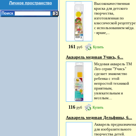
Личное пространство
Высококачественная
краска для детского
Поиск
творчества,
изготовленная по
классической рецептуре
с использованием мёда.
- яркие,...
161
руб
Купить
Акварель медовая Учись, 6...
Медовая акварель ТМ
Лео серии "Учись"
сделает знакомство
ребенка с этой
непростой техникой
приятным,
увлекательным и
веселым....
116
руб
Купить
Акварель медовая Дельфины, 6...
Акварель предназначена
для изобразительного
творчества детей.