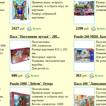
нки:
Правила игры: вскрыть
Размер 
упаковку и собрать игру по
Правил
ага.
картинке.
упаковк
Размер собранной
картинки:...
2427
2206
руб
Купить
руб
Купить
Пазл "Настоящие друзья", 200...
Puzzle-260 MIDI. Ба
Пазл-мозаика.
Пазл-мо
1000
200 элементов.
260 дет
см.
Размер картинки 432 х 291
Размер 
лет
мм.
Упаковк
Материал: картон.
Для дет
Упаковка: металлическая
Не реко
коробка.
Для детей от...
686
363
руб
Купить
руб
Купить
Puzzle-1000 "Лебеди" Ortega
Пазл-100 "Динозавры
и
Пазл-мозаика.
Пазл-мо
Правила игры: вскрыть
Состоит
ми,
упаковку и собрать игру по
Правил
е
картинке.
упаковк
Кол-во элементов: 1000
картинк