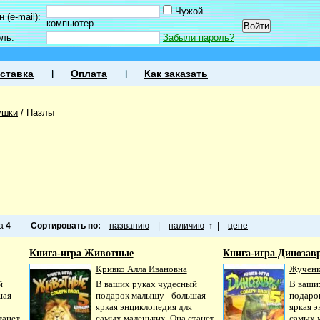
Чужой
 (e-mail):
компьютер
оль:
Забыли пароль?
ставка
Оплата
Как заказать
ушки
/
Пазлы
ца
4
Сортировать по:
названию
|
наличию
↑
|
цене
Книга-игра Животные
Книга-игра Динозав
Кривко Алла Ивановна
Жученк
й
В ваших руках чудесный
В ваши
шая
подарок малышу - большая
подаро
яркая энциклопедия для
яркая 
танет
самых маленьких. Она станет
самых 