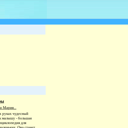
ры
о Мария...
х руках чудесный
к малышу - большая
энциклопедия для
маленьких. Она станет