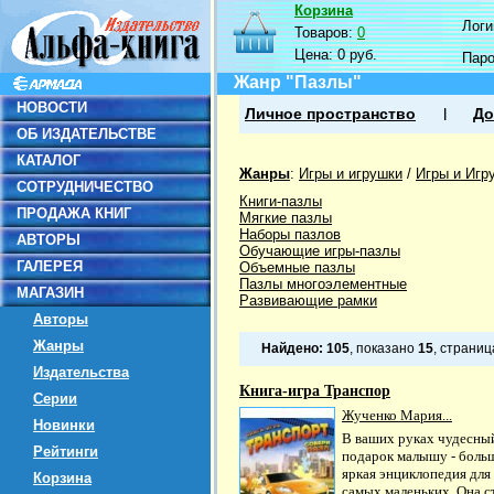
Корзина
Логин
Товаров:
0
Цена:
0 руб.
Пар
Жанр "Пазлы"
НОВОСТИ
Личное пространство
До
ОБ ИЗДАТЕЛЬСТВЕ
КАТАЛОГ
Жанры
:
Игры и игрушки
/
Игры и Игр
СОТРУДНИЧЕСТВО
Книги-пазлы
ПРОДАЖА КНИГ
Мягкие пазлы
Наборы пазлов
АВТОРЫ
Обучающие игры-пазлы
ГАЛЕРЕЯ
Объемные пазлы
Пазлы многоэлементные
МАГАЗИН
Развивающие рамки
Авторы
Жанры
Найдено:
105
, показано
15
, страни
Издательства
Книга-игра Транспор
Серии
Жученко Мария...
Новинки
В ваших руках чудесны
Рейтинги
подарок малышу - боль
яркая энциклопедия для
Корзина
самых маленьких. Она с