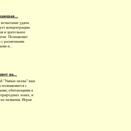
чающая...
 испытание удачи.
ует концентрацию
ия и зрительное
ятие. Познакомит
а с различными
ми и...
вет на...
ей "Умные пазлы" ваш
к познакомится с
ыми, обитающими в
 природных зонах, и
их названия. Играя