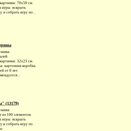
картинки: 70х50 см.
а игры: вскрыть
у и собрать игру по...
лерины
заика.
алей.
картинки: 32х23 см.
а: картонная коробка.
ей от 8 лет.
мендуется...
" (13179)
заика.
 из 100 элементов.
а игры: вскрыть
у и собрать игру по
е.