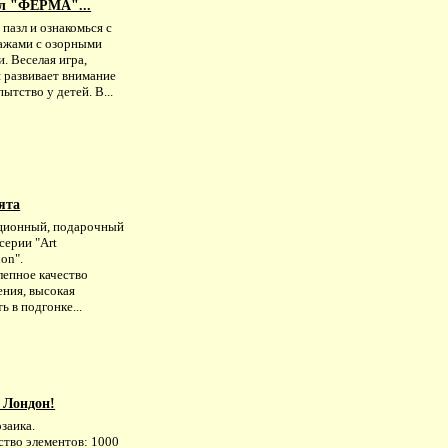
л "ФЕРМА"...
пазл и ознакомься с
ажами с озорными
и. Веселая игра,
 развивает внимание
ытство у детей. В...
тята
ционный, подарочный
 серии "Art
ion".
лепное качество
ения, высокая
ь в подгонке...
 Лондон!
заика.
ство элементов: 1000