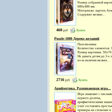
Размер собранной карти
680х480 мм.
Материалы: картон, бум
Содержит мелкие...
460
руб
Купить
Puzzle-1000 Дерево желаний
Пазл-мозаика.
Количество элементов: 
Размер картинки: 50х70 
Не давать детям до 3-х 
из-за наличия мелких...
2716
руб
Купить
Арифметика. Развивающая игра...
Игра знакомит с числам
первого десятка,
арифметическими знака
учит составлять просты
примеры на сложение и