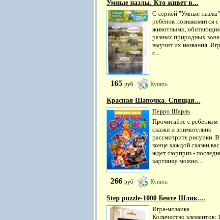
Умные пазлы. Кто живет в...
С серией "Умные пазлы"
ребёнок познакомится с
животными, обитающим
разных природных зона
выучит их названия. Иг
с...
165
руб
Купить
Красная Шапочка. Спящая...
Перро Шарль
Прочитайте с ребенком
сказки и внимательно
рассмотрите рисунки. В
конце каждой сказки вас
ждет сюрприз - послед
картинку можно...
266
руб
Купить
Step puzzle-1000 Бенте Шлик....
Игра-мозаика.
Количество элементов: 