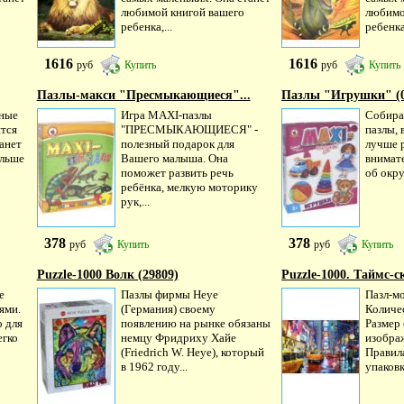
любимой книгой вашего
любимо
ребенка,...
ребенка,
1616
1616
руб
Купить
руб
Купить
Пазлы-макси "Пресмыкающиеся"...
Пазлы "Игрушки" (0
ьные
Игра MAXI-пазлы
Собира
ится
"ПРЕСМЫКАЮЩИЕСЯ" -
пазлы,
анет
полезный подарок для
лучше р
ольше
Вашего малыша. Она
внимате
поможет развить речь
об окр
ребёнка, мелкую моторику
рук,...
378
378
руб
Купить
руб
Купить
Puzzle-1000 Волк (29809)
Puzzle-1000. Таймс-с
е
Пазлы фирмы Heye
Пазл-мо
ями.
(Германия) своему
Количес
 для
появлению на рынке обязаны
Размер
егко
немцу Фридриху Хайе
изобра
(Friedrich W. Heye), который
Правил
в 1962 году...
упаковк