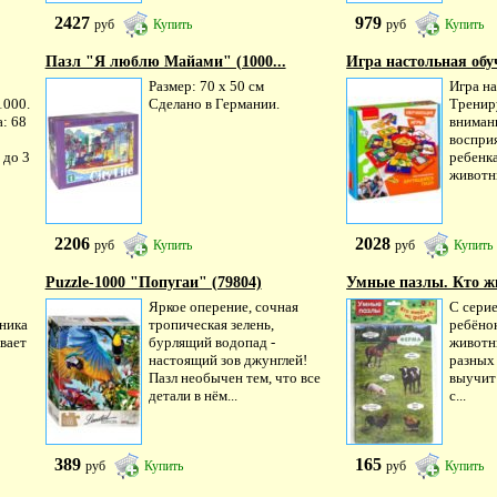
2427
979
руб
Купить
руб
Купить
Пазл "Я люблю Майами" (1000...
Игра настольная обу
Размер: 70 х 50 см
Игра на
1000.
Сделано в Германии.
Тренир
: 68
вниман
воспри
 до 3
ребенк
животны
2206
2028
руб
Купить
руб
Купить
Puzzle-1000 "Попугаи" (79804)
Умные пазлы. Кто жи
Яркое оперение, сочная
С сери
ника
тропическая зелень,
ребёно
вает
бурлящий водопад -
животн
настоящий зов джунглей!
разных
Пазл необычен тем, что все
выучит 
детали в нём...
с...
389
165
руб
Купить
руб
Купить