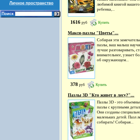
Личное пространство
любимой книгой вашего
ребенка,...
Поиск
1616
руб
Купить
Макси-пазлы "Цветы"...
Собирая эти замечател
пазлы, ваш малыш науч
лучше разговаривать, ст
внимательнее, узнает б
об окружающем...
378
руб
Купить
Пазлы 3D "Кто живет в лесу?"...
Пазлы 3D - это объемны
пазлы с крупными детал
Они созданы специально
маленьких детей. Пазл л
собирать! Собирая...