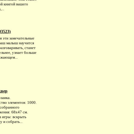
й книгой вашего
...
3523)
я эти замечательные
 ваш малыш научится
азговаривать, станет
льнее, узнает больше
ужающем...
квер
заика.
тво элементов: 1000.
 собранного
жения: 68х47 см.
а игры: вскрыть
у и собрать...