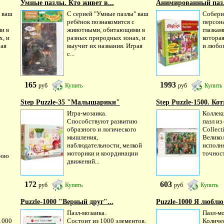
Умные пазлы. Кто живет в...
Анимированный паз
 ваш
С серией "Умные пазлы" ваш
Собери 
ребёнок познакомится с
персон
и в
животными, обитающими в
глазкам
х, и
разных природных зонах, и
которая
рая
выучит их названия. Играя
и любоп
с...
165
1993
руб
Купить
руб
Купить
Step Puzzle-35 "Малышарики"
Step Puzzle-1500. Ко
Игра-мозаика.
Коллек
Способствуют развитию
пазл из
образного и логического
Collect
мышления,
Велико
наблюдательности, мелкой
исполн
моторики и координации
точност
нюю
движений...
172
603
руб
Купить
руб
Купить
Puzzle-1000 "Верный друг"...
Puzzle-1000 Я люблю
Пазл-мозаика.
Пазл-мо
1000
Состоит из 1000 элементов.
Количе