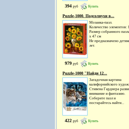
394
руб
Купить
Puzzle-1000. Подсолнухи в...
Мозаика-пазл.
Количество элементов: 
Размер собранного пазла
х 47 см
Не предназначено детям
лет.
979
руб
Купить
Puzzle-1000 "Найди 12...
Загадочная картина
калифорнийского худож
Стивена Гарднера разви
внимание и фантазию.
Соберите пазл и
постарайтесь найти...
422
руб
Купить