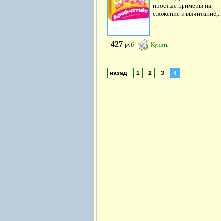
простые примеры на
сложение и вычитание,..
427
руб
Купить
назад
1
2
3
4