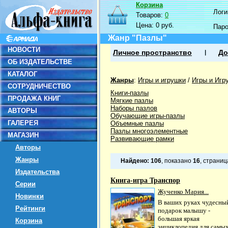
Корзина
Логин
Товаров:
0
Цена:
0 руб.
Пар
Жанр "Пазлы"
НОВОСТИ
Личное пространство
До
ОБ ИЗДАТЕЛЬСТВЕ
КАТАЛОГ
Жанры
:
Игры и игрушки
/
Игры и Игр
СОТРУДНИЧЕСТВО
Книги-пазлы
ПРОДАЖА КНИГ
Мягкие пазлы
Наборы пазлов
АВТОРЫ
Обучающие игры-пазлы
ГАЛЕРЕЯ
Объемные пазлы
Пазлы многоэлементные
МАГАЗИН
Развивающие рамки
Авторы
Жанры
Найдено:
106
, показано
16
, страни
Издательства
Книга-игра Транспор
Серии
Жученко Мария...
Новинки
В ваших руках чудесны
Рейтинги
подарок малышу -
большая яркая
Корзина
энциклопедия для самы