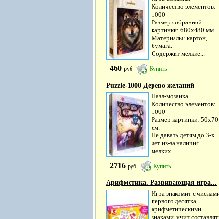
Количество элементов:
1000
Размер собранной
картинки: 680х480 мм.
Материалы: картон,
бумага.
Содержит мелкие...
460
руб
Купить
Puzzle-1000 Дерево желаний
Пазл-мозаика.
Количество элементов:
1000
Размер картинки: 50х70
см.
Не давать детям до 3-х
лет из-за наличия
мелких...
2716
руб
Купить
Арифметика. Развивающая игра...
Игра знакомит с числам
первого десятка,
арифметическими
знаками, учит составлят