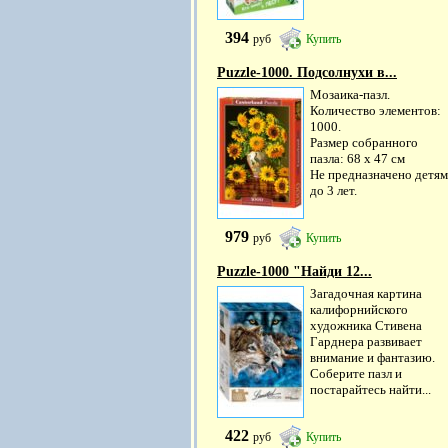
394
руб
Купить
Puzzle-1000. Подсолнухи в...
Мозаика-пазл.
Количество элементов:
1000.
Размер собранного
пазла: 68 х 47 см
Не предназначено детям
до 3 лет.
979
руб
Купить
Puzzle-1000 "Найди 12...
Загадочная картина
калифорнийского
художника Стивена
Гарднера развивает
внимание и фантазию.
Соберите пазл и
постарайтесь найти...
422
руб
Купить