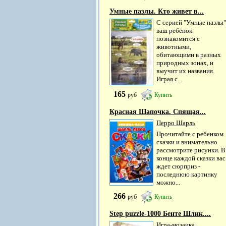
Умные пазлы. Кто живет в...
С серией "Умные пазлы"
ваш ребёнок
познакомится с
животными,
обитающими в разных
природных зонах, и
выучит их названия.
Играя с...
165
руб
Купить
Красная Шапочка. Спящая...
Перро Шарль
Прочитайте с ребенком
сказки и внимательно
рассмотрите рисунки. В
конце каждой сказки вас
ждет сюрприз -
последнюю картинку
можно...
266
руб
Купить
Step puzzle-1000 Бенте Шлик....
Игра-мозаика.