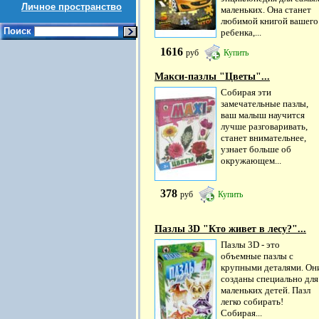
Личное пространство
маленьких. Она станет
любимой книгой вашего
Поиск
ребенка,...
1616
руб
Купить
Макси-пазлы "Цветы"...
Собирая эти
замечательные пазлы,
ваш малыш научится
лучше разговаривать,
станет внимательнее,
узнает больше об
окружающем...
378
руб
Купить
Пазлы 3D "Кто живет в лесу?"...
Пазлы 3D - это
объемные пазлы с
крупными деталями. Он
созданы специально для
маленьких детей. Пазл
легко собирать!
Собирая...