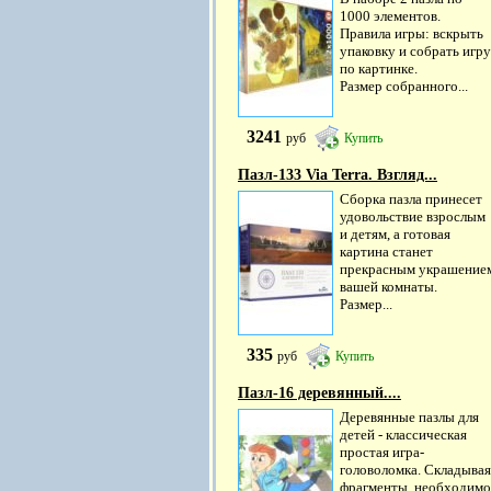
1000 элементов.
Правила игры: вскрыть
упаковку и собрать игру
по картинке.
Размер собранного...
3241
руб
Купить
Пазл-133 Via Terra. Взгляд...
Сборка пазла принесет
удовольствие взрослым
и детям, а готовая
картина станет
прекрасным украшение
вашей комнаты.
Размер...
335
руб
Купить
Пазл-16 деревянный....
Деревянные пазлы для
детей - классическая
простая игра-
головоломка. Складывая
фрагменты, необходимо