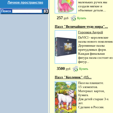
маленьких ручек мы
Личное пространство
создали мягкие и
объемные детали....
Поиск
257
руб
Купить
Пазл "Величайшее чудо мира"...
Горенков Андрей
DaVlCl - королевские
пазлы нового поколения
Деревянные пазлы
причудливых форм.
Каждая финальная
фигура пазла состоит из
фигур...
3500
руб
Купить
Пазл "Козленок" (15...
Пазл на планшете.
15 элементов.
Материал: картон,
бумага.
Для детей старше 3-х
лет.
Сделано в России.