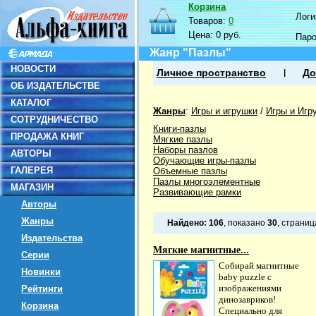
Корзина
Логин
Товаров:
0
Цена:
0 руб.
Пар
Жанр "Пазлы"
НОВОСТИ
Личное пространство
До
ОБ ИЗДАТЕЛЬСТВЕ
КАТАЛОГ
Жанры
:
Игры и игрушки
/
Игры и Игр
СОТРУДНИЧЕСТВО
Книги-пазлы
ПРОДАЖА КНИГ
Мягкие пазлы
Наборы пазлов
АВТОРЫ
Обучающие игры-пазлы
ГАЛЕРЕЯ
Объемные пазлы
Пазлы многоэлементные
МАГАЗИН
Развивающие рамки
Авторы
Жанры
Найдено:
106
, показано
30
, страни
Издательства
Мягкие магнитные...
Серии
Собирай магнитные
Новинки
baby puzzle с
изображениями
Рейтинги
динозавриков!
Корзина
Специально для