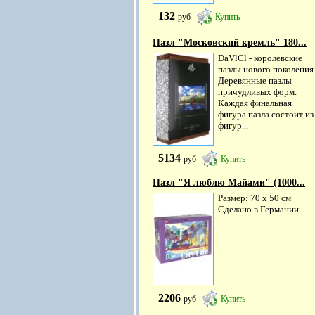
132
руб
Купить
Пазл "Московский кремль" 180...
DaVlCl - королевские
пазлы нового поколения
Деревянные пазлы
причудливых форм.
Каждая финальная
фигура пазла состоит из
фигур...
5134
руб
Купить
Пазл "Я люблю Майами" (1000...
Размер: 70 х 50 см
Сделано в Германии.
2206
руб
Купить