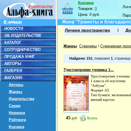
Корзина
Логин
Товаров:
0
Цена:
0 руб.
Пар
Жанр "Грамоты и благодарн
НОВОСТИ
Личное пространство
До
ОБ ИЗДАТЕЛЬСТВЕ
КАТАЛОГ
Жанры
:
Сувениры
/
Сувенирная прод
СОТРУДНИЧЕСТВО
ПРОДАЖА КНИГ
Найдено:
151
, показано
1
, страниц
АВТОРЫ
Удостоверение ученика 1...
ГАЛЕРЕЯ
Удостоверение ученика
МАГАЗИН
1 класса об изучении
Авторы
"Азбуки".
Формат А5.
Жанры
Тип бумаги: мелованны
Издательства
мягкий картон.
Серии
Новинки
45
руб
Купить
Рейтинги
Корзина