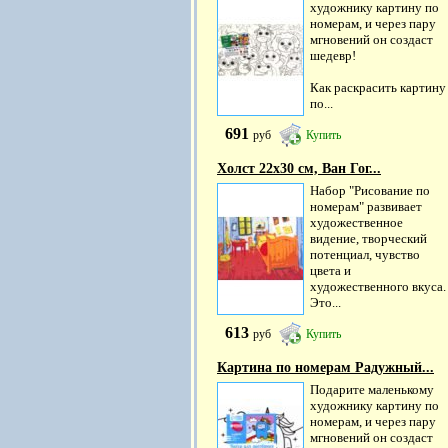
художнику картину по
номерам, и через пару
мгновений он создаст
шедевр!
Как раскрасить картину
по...
691
руб
Купить
Холст 22х30 см, Ван Гог...
Набор "Рисование по
номерам" развивает
художественное
видение, творческий
потенциал, чувство
цвета и
художественного вкуса.
Это...
613
руб
Купить
Картина по номерам Радужный...
Подарите маленькому
художнику картину по
номерам, и через пару
мгновений он создаст