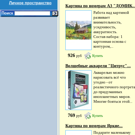
Личное пространство
Картина по номерам А3 "ДОМИК..
Работа над картиной
Поиск
развивает
внимательность,
усидчивость,
аккуратность.
Состав набора: 1
картонная основа с
контуром,...
926
руб
Купить
Волшебные акварели "Цитрус"...
Акварелью можно
нарисовать всё что
угодно - от
реалистичного портрет
до придуманных
инопланетных миров.
Многие бояться этой...
769
руб
Купить
Картина по номерам Яркие...
Подарите маленькому