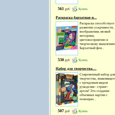
561
руб
Купить
Раскраска бархатная и...
Раскраска способствует
развитию усидчивости,
воображения, мелкой
моторики,
цветовосприятию и
творческому мышлению
Бархатный фон...
530
руб
Купить
Набор для творчества....
Современный набор для
творчества, знакомящег
с трендовым видом
рукоделия - стринг-
артом! Это создание
объемных картин с
помощью...
507
руб
Купить