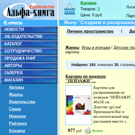
Корзина
Логин
Товаров:
0
Цена:
0 руб.
Пар
Жанр "Создаем и раскрашив
НОВОСТИ
Личное пространство
До
ОБ ИЗДАТЕЛЬСТВЕ
КАТАЛОГ
Жанры
:
Игры и игрушки
/
Детское тв
СОТРУДНИЧЕСТВО
картину
ПРОДАЖА КНИГ
Найдено:
184
, показано
30
, страни
АВТОРЫ
ГАЛЕРЕЯ
Картина по номерам
МАГАЗИН
"ПЕЙЗАЖИ"...
Авторы
Картина для
раскрашивания по
Жанры
номерам "ПЕЙЗАЖИ",
Издательства
40х50 см.
Дорогие друзья!
Серии
Приглашаем Вас в
Новинки
восхитительный мир
рисования вместе с...
Рейтинги
977
Корзина
руб
Купить