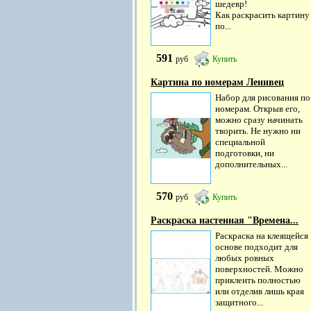
шедевр!
Как раскрасить картину
по...
591
руб
Купить
Картина по номерам Ленивец
Набор для рисования по
номерам. Открыв его,
можно сразу начинать
творить. Не нужно ни
специальной
подготовки, ни
дополнительных...
570
руб
Купить
Раскраска настенная "Времена...
Раскраска на клеящейся
основе подходит для
любых ровных
поверхностей. Можно
приклеить полностью
или отделив лишь края
защитного...