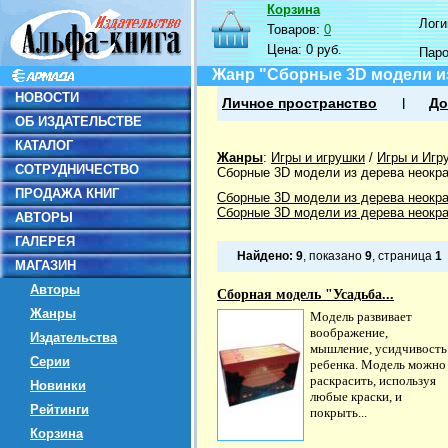
Корзина
Логин
Товаров:
0
Цена:
0 руб.
Пар
Жанр "Сборные 3D модели и
НОВОСТИ
Личное пространство
До
ОБ ИЗДАТЕЛЬСТВЕ
КАТАЛОГ
Жанры
:
Игры и игрушки
/
Игры и Игр
СОТРУДНИЧЕСТВО
Сборные 3D модели из дерева неокр
ПРОДАЖА КНИГ
Сборные 3D модели из дерева неокр
Сборные 3D модели из дерева неокр
АВТОРЫ
ГАЛЕРЕЯ
Найдено:
9
, показано
9
, страница
1
МАГАЗИН
Авторы
Сборная модель "Усадьба...
Жанры
Модель развивает
воображение,
Издательства
мышление, усидчивость
Серии
ребенка. Модель можно
раскрасить, используя
Новинки
любые краски, и
Рейтинги
покрыть...
Корзина