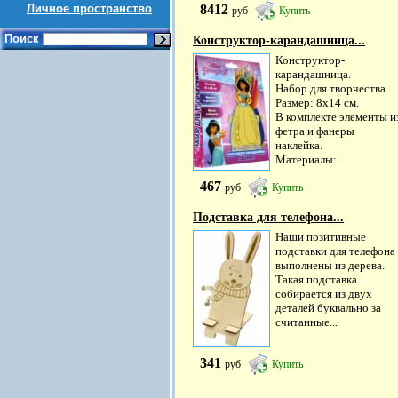
Личное пространство
8412
руб
Купить
Поиск
Конструктор-карандашница...
Конструктор-
карандашница.
Набор для творчества.
Размер: 8х14 см.
В комплекте элементы и
фетра и фанеры
наклейка.
Материалы:...
467
руб
Купить
Подставка для телефона...
Наши позитивные
подставки для телефона
выполнены из дерева.
Такая подставка
собирается из двух
деталей буквально за
считанные...
341
руб
Купить