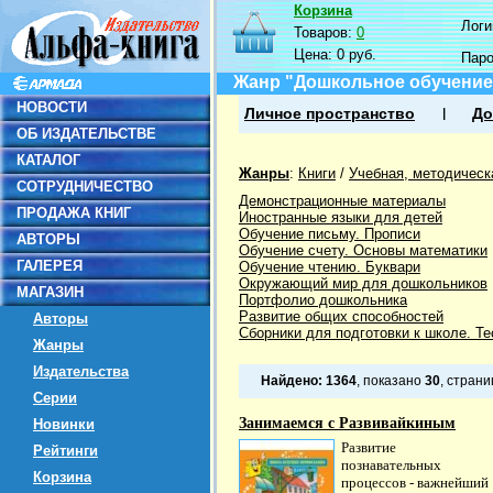
Корзина
Логин
Товаров:
0
Цена:
0 руб.
Пар
Жанр "Дошкольное обучение
НОВОСТИ
Личное пространство
До
ОБ ИЗДАТЕЛЬСТВЕ
КАТАЛОГ
Жанры
:
Книги
/
Учебная, методическ
СОТРУДНИЧЕСТВО
Демонстрационные материалы
ПРОДАЖА КНИГ
Иностранные языки для детей
Обучение письму. Прописи
АВТОРЫ
Обучение счету. Основы математики
ГАЛЕРЕЯ
Обучение чтению. Буквари
Окружающий мир для дошкольников
МАГАЗИН
Портфолио дошкольника
Развитие общих способностей
Авторы
Сборники для подготовки к школе. Т
Жанры
Издательства
Найдено:
1364
, показано
30
, стран
Серии
Занимаемся с Развивайкиным
Новинки
Развитие
Рейтинги
познавательных
Корзина
процессов - важнейший