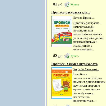
81
руб
Купить
Пропись-раскраска для...
Батова Ирина...
Пропись-раскраска -
замечательный
помощник при
подготовке малыша к
успешному овладению
навыком письма и
знакомством с
окружающим...
82
руб
Купить
Прописи. Учимся штриховать
Чиркова Светлана...
Пособие в
занимательной форме
поможет дошкольникам
научиться уверенно
ориентироваться на
листе бумаги и
качественно
подготовиться...