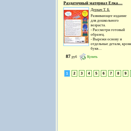
Раздаточный материал Елка....
Деркач Т. Б.
Развивающее издание
для дошкольного
возраста.
- Рассмотри готовый
образец.
- Вырежи основу и
отдельные детали, кром
букв....
87
руб
Купить
1
2
3
4
5
6
7
8
9