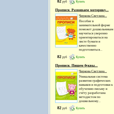
82
руб
Купить
Прописи. Развиваем моторику...
Чиркова Светлана...
Пособие в
занимательной форме
поможет дошкольникам
научиться уверенно
ориентироваться на
листе бумаги и
качественно
подготовиться...
82
руб
Купить
Прописи. Пишем буквы...
Чиркова Светлана...
Уникальная система
развития графических
навыков и подготовки к
обучению письму и
счёту разработана
методистом по
дошкольному...
82
руб
Купить