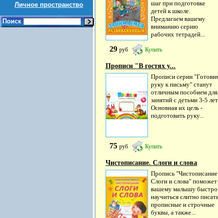
шаг при подготовке
Личное пространство
детей к школе.
Предлагаем вашему
Поиск
вниманию серию
рабочих тетрадей...
29
руб
Купить
Прописи "В гостях у...
Прописи серии "Готови
руку к письму" станут
отличным пособием для
занятий с детьми 3-5 лет
Основная их цель -
подготовить руку...
75
руб
Купить
Чистописание. Слоги и слова
Пропись "Чистописание
Слоги и слова" поможет
вашему малышу быстро
научиться слитно писат
прописные и строчные
буквы, а также...