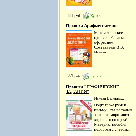
81
руб
Купить
Прописи Арифметические...
Математические
прописи. Решаем и
оформляем.
Составитель В.В.
Ивлева.
81
руб
Купить
Прописи "ГРАФИЧЕСКИЕ
ЗАДАНИЯ"
Ивлева Валерия...
Подготовка руки к
письму - это не только
залог формирования
хорошего почерка!
Материал пособия
подобран с учетом...