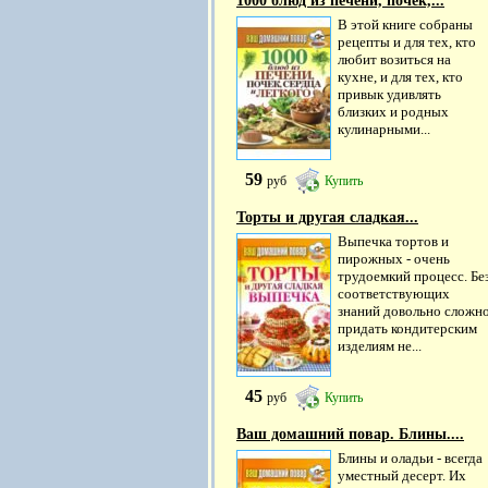
1000 блюд из печени, почек,...
В этой книге собраны
рецепты и для тех, кто
любит возиться на
кухне, и для тех, кто
привык удивлять
близких и родных
кулинарными...
59
руб
Купить
Торты и другая сладкая...
Выпечка тортов и
пирожных - очень
трудоемкий процесс. Бе
соответствующих
знаний довольно сложн
придать кондитерским
изделиям не...
45
руб
Купить
Ваш домашний повар. Блины....
Блины и оладьи - всегда
уместный десерт. Их