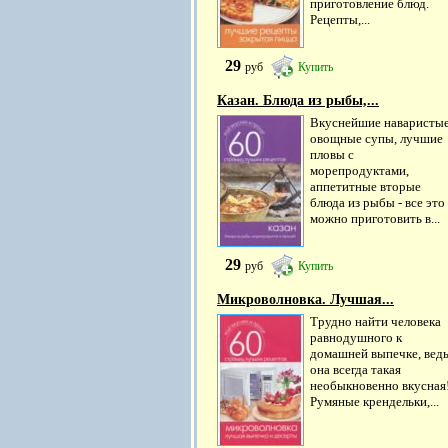
приготовление блюд.
Рецепты,...
29
руб
Купить
Казан. Блюда из рыбы,...
Вкуснейшие наваристы
овощные супы, лучшие
пловы с
морепродуктами,
аппетитные вторые
блюда из рыбы - все это
можно приготовить в...
29
руб
Купить
Микроволновка. Лучшая...
Трудно найти человека
равнодушного к
домашней выпечке, вед
она всегда такая
необыкновенно вкусная
Румяные крендельки,...