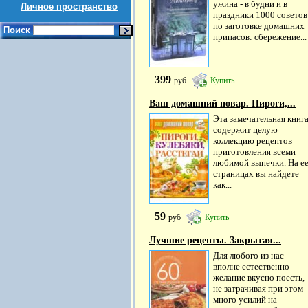
ужина - в будни и в
Личное пространство
праздники 1000 советов
по заготовке домашних
Поиск
припасов: сбережение...
399
руб
Купить
Ваш домашний повар. Пироги,...
Эта замечательная книг
содержит целую
коллекцию рецептов
приготовления всеми
любимой выпечки. На е
страницах вы найдете
как...
59
руб
Купить
Лучшие рецепты. Закрытая...
Для любого из нас
вполне естественно
желание вкусно поесть,
не затрачивая при этом
много усилий на