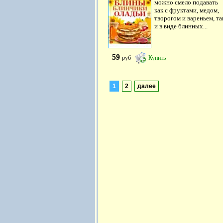
можно смело подавать
как с фруктами, медом,
творогом и вареньем, та
и в виде блинных...
59
руб
Купить
1
2
далее