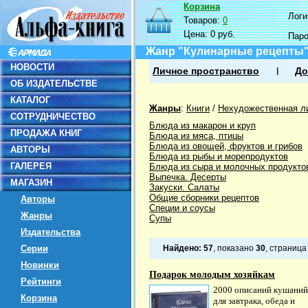
Корзина
Логин
Товаров:
0
Цена:
0 руб.
Пар
Жанр "Кулинарные рецепты
НОВОСТИ
Личное пространство
До
ОБ ИЗДАТЕЛЬСТВЕ
КАТАЛОГ
Жанры
:
Книги
/
Нехудожественная л
СОТРУДНИЧЕСТВО
Блюда из макарон и круп
ПРОДАЖА КНИГ
Блюда из мяса, птицы
Блюда из овощей, фруктов и грибов
АВТОРЫ
Блюда из рыбы и морепродуктов
ГАЛЕРЕЯ
Блюда из сыра и молочных продукто
Выпечка. Десерты
МАГАЗИН
Закуски. Салаты
Общие сборники рецептов
Авторы
Специи и соусы
Жанры
Супы
Издательства
Серии
Найдено:
57
, показано
30
, страниц
Новинки
Подарок молодым хозяйкам
Рейтинги
2000 описаний кушаний
Корзина
для завтрака, обеда и