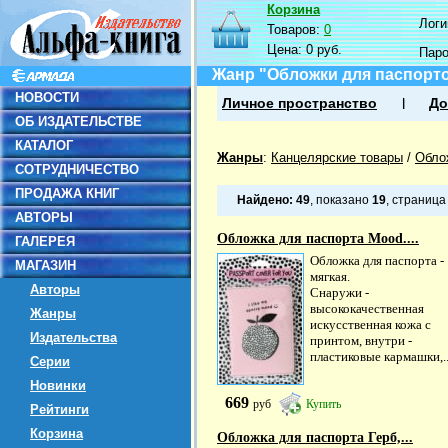
Корзина
Логин
Товаров:
0
Цена:
0 руб.
Пар
Жанр "Обложки для паспорт
НОВОСТИ
Личное пространство
До
ОБ ИЗДАТЕЛЬСТВЕ
КАТАЛОГ
Жанры
:
Канцелярские товары
/
Обло
СОТРУДНИЧЕСТВО
ПРОДАЖА КНИГ
Найдено:
49
, показано
19
, страниц
АВТОРЫ
Обложка для паспорта Mood....
ГАЛЕРЕЯ
Обложка для паспорта -
МАГАЗИН
мягкая.
Авторы
Снаружи -
высококачественная
Жанры
искусственная кожа с
Издательства
принтом, внутри -
пластиковые кармашки,..
Серии
Новинки
669
руб
Купить
Рейтинги
Корзина
Обложка для паспорта Герб,...