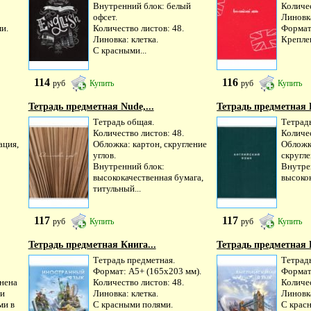
Внутренний блок: белый
Количес
офсет.
Линовка
ми.
Количество листов: 48.
Формат
Линовка: клетка.
Креплен
С красными...
114
116
руб
Купить
руб
Купить
Тетрадь предметная Nude,...
Тетрадь предметная B
Тетрадь общая.
Тетрад
Количество листов: 48.
Количес
ация,
Обложка: картон, скругление
Обложка
углов.
скругле
Внутренний блок:
Внутре
высококачественная бумага,
высокок
титульный...
117
117
руб
Купить
руб
Купить
Тетрадь предметная Книга...
Тетрадь предметная 
Тетрадь предметная.
Тетрад
Формат: А5+ (165х203 мм).
Формат
нена
Количество листов: 48.
Количес
 и
Линовка: клетка.
Линовка
ми в
С красными полями.
С крас