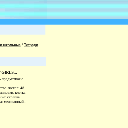
ди школьные
/
Тетради
"GIRLS...
ь предметная с
.
тво листов: 48.
линовки: клетка.
ие: скрепка.
а: мелованный...