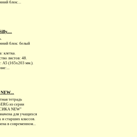
ний блок:...
lly....
ь.
нний блок: белый
: клетка.
тво листов: 48.
 А5 (165х203 мм.).
ие:...
NEW...
тная тетрадь
ERG из серии
СИКА NEW"
значена для учащихся
 и старших классов.
ена в современном...