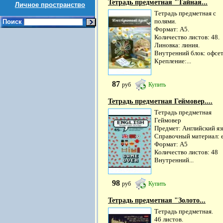
Тетрадь предметная "Тайная...
Личное пространство
Тетрадь предметная с
полями.
Поиск
Формат: А5.
Количество листов: 48.
Линовка: линия.
Внутренний блок: офсет
Крепление:...
87
руб
Купить
Тетрадь предметная Геймовер....
Тетрадь предметная
Геймовер
Предмет: Английский я
Справочный материал: 
Формат: А5
Количество листов: 48
Внутренний...
98
руб
Купить
Тетрадь предметная "Золото...
Тетрадь предметная.
46 листов.