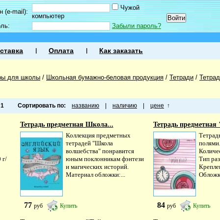
Чужой
 (e-mail):
компьютер
оль:
Забыли пароль?
ставка
Оплата
Как заказать
ры для школы
/
Школьная бумажно-беловая продукция
/
Тетради
/
Тетра
а
1
Сортировать по:
названию
|
наличию
|
цене
↑
Тетрадь предметная Школа...
Тетрадь предметная 
Коллекция предметных
Тетрад
тетрадей "Школа
полями
волшебства" понравится
Количес
 г/
юным поклонникам фэнтези
Тип раз
и магических историй.
Креплен
Материал обложки:...
Обложк
77
84
руб
Купить
руб
Купить