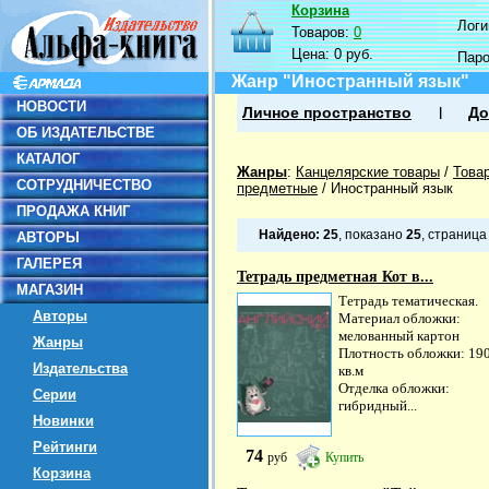
Корзина
Логин
Товаров:
0
Цена:
0 руб.
Пар
Жанр "Иностранный язык"
НОВОСТИ
Личное пространство
До
ОБ ИЗДАТЕЛЬСТВЕ
КАТАЛОГ
Жанры
:
Канцелярские товары
/
Това
СОТРУДНИЧЕСТВО
предметные
/
Иностранный язык
ПРОДАЖА КНИГ
Найдено:
25
, показано
25
, страниц
АВТОРЫ
ГАЛЕРЕЯ
Тетрадь предметная Кот в...
МАГАЗИН
Тетрадь тематическая.
Авторы
Материал обложки:
мелованный картон
Жанры
Плотность обложки: 190
Издательства
кв.м
Отделка обложки:
Серии
гибридный...
Новинки
Рейтинги
74
руб
Купить
Корзина