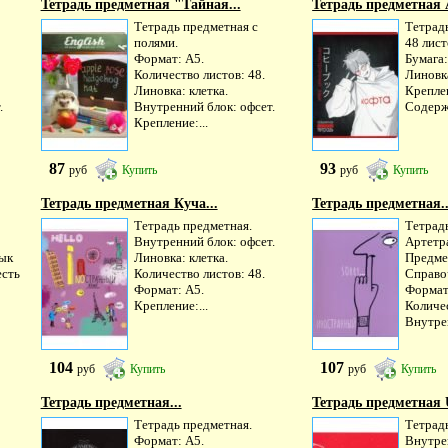
Тетрадь предметная "Тайная...
Тетрадь предметная 
Тетрадь предметная с
Тетрад
полями.
48 лист
Формат: А5.
Бумага:
Количество листов: 48.
Линовка
Линовка: клетка.
Креплен
.
Внутренний блок: офсет.
Содерж
Крепление:...
87
93
руб
Купить
руб
Купить
Тетрадь предметная Куча...
Тетрадь предметная..
Тетрадь предметная.
Тетрад
Внутренний блок: офсет.
Артетр
зык
Линовка: клетка.
Предме
есть
Количество листов: 48.
Справо
Формат: А5.
Формат
Крепление:...
Количес
Внутрен
104
107
руб
Купить
руб
Купить
Тетрадь предметная...
Тетрадь предметная U
Тетрадь предметная.
Тетрад
Формат: А5.
Внутре