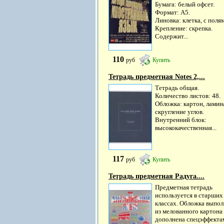
Бумага: белый офсет.
Формат: А5.
Линовка: клетка, с поля
Крепление: скрепка.
Содержит...
110
руб
Купить
Тетрадь предметная Notes 2,...
Тетрадь общая.
Количество листов: 48.
Обложка: картон, ламин
скругление углов.
Внутренний блок:
высококачественная...
117
руб
Купить
Тетрадь предметная Радуга....
Предметная тетрадь
используется в старших
классах. Обложка выпол
из мелованного картона
дополнена спецэффекта