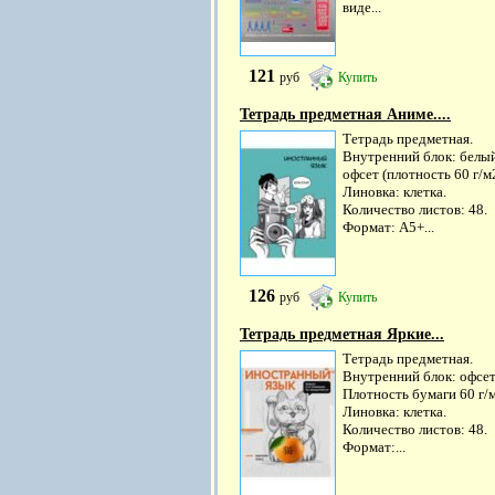
виде...
121
руб
Купить
Тетрадь предметная Аниме....
Тетрадь предметная.
Внутренний блок: белы
офсет (плотность 60 г/м2
Линовка: клетка.
Количество листов: 48.
Формат: А5+...
126
руб
Купить
Тетрадь предметная Яркие...
Тетрадь предметная.
Внутренний блок: офсет
Плотность бумаги 60 г/
Линовка: клетка.
Количество листов: 48.
Формат:...