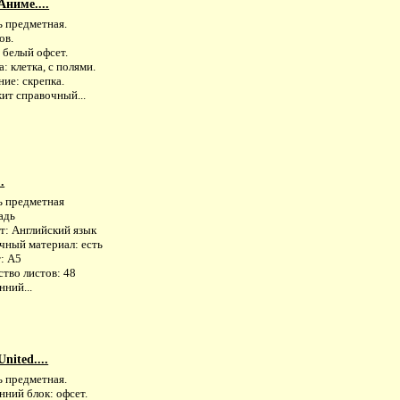
Аниме....
ь предметная.
ов.
 белый офсет.
: клетка, с полями.
ие: скрепка.
ит справочный...
.
ь предметная
адь
т: Английский язык
чный материал: есть
: А5
тво листов: 48
ний...
nited....
ь предметная.
нний блок: офсет.