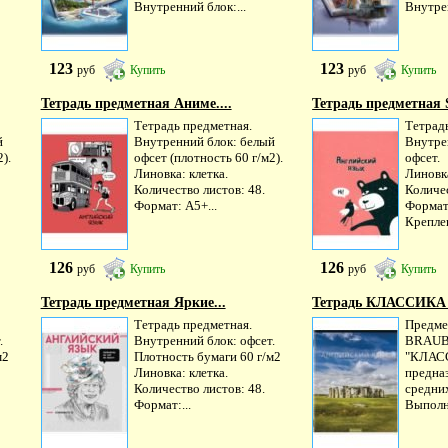
Внутренний блок:...
Внутрен
123
123
руб
Купить
руб
Купить
Тетрадь предметная Аниме....
Тетрадь предметная Si
Тетрадь предметная.
Тетрад
й
Внутренний блок: белый
Внутре
).
офсет (плотность 60 г/м2).
офсет.
Линовка: клетка.
Линовка
Количество листов: 48.
Количес
Формат: А5+...
Формат:
Креплен
126
126
руб
Купить
руб
Купить
Тетрадь предметная Яркие...
Тетрадь КЛАССИКА 
Тетрадь предметная.
Предме
.
Внутренний блок: офсет.
BRAUB
м2
Плотность бумаги 60 г/м2
"КЛАС
Линовка: клетка.
предна
Количество листов: 48.
средних
Формат:...
Выполн