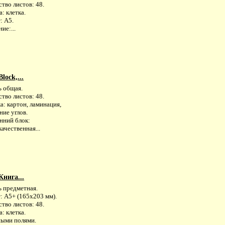
тво листов: 48.
: клетка.
: А5.
ие:...
lock,...
ь общая.
тво листов: 48.
: картон, ламинация,
ние углов.
нний блок:
ачественная...
Книга...
ь предметная.
: А5+ (165х203 мм).
тво листов: 48.
: клетка.
ными полями.