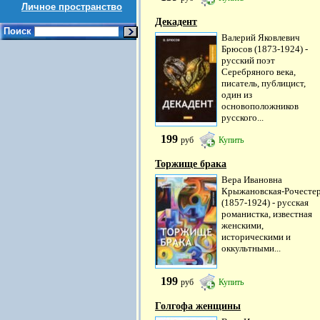
Личное пространство
Декадент
Поиск
Валерий Яковлевич
Брюсов (1873-1924) -
русский поэт
Серебряного века,
писатель, публицист,
один из
основоположников
русского...
199
руб
Купить
Торжище брака
Вера Ивановна
Крыжановская-Рочесте
(1857-1924) - русская
романистка, известная
женскими,
историческими и
оккультными...
199
руб
Купить
Голгофа женщины