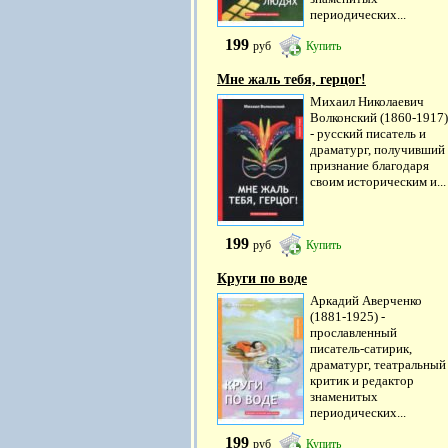
периодических...
199
руб
Купить
Мне жаль тебя, герцог!
Михаил Николаевич
Волконский (1860-1917)
- русский писатель и
драматург, получивший
признание благодаря
своим историческим и...
199
руб
Купить
Круги по воде
Аркадий Аверченко
(1881-1925) -
прославленный
писатель-сатирик,
драматург, театральный
критик и редактор
знаменитых
периодических...
199
руб
Купить