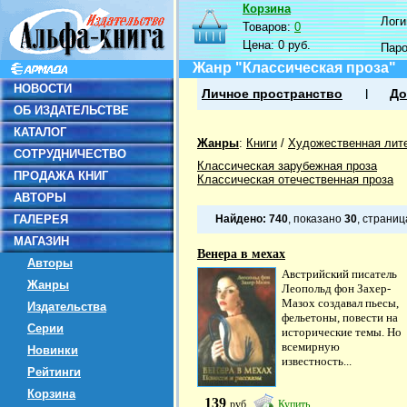
Корзина
Логин
Товаров:
0
Цена:
0 руб.
Пар
Жанр "Классическая проза"
НОВОСТИ
Личное пространство
До
ОБ ИЗДАТЕЛЬСТВЕ
КАТАЛОГ
Жанры
:
Книги
/
Художественная лит
СОТРУДНИЧЕСТВО
Классическая зарубежная проза
ПРОДАЖА КНИГ
Классическая отечественная проза
АВТОРЫ
ГАЛЕРЕЯ
Найдено:
740
, показано
30
, страни
МАГАЗИН
Венера в мехах
Авторы
Австрийский писатель
Жанры
Леопольд фон Захер-
Мазох создавал пьесы,
Издательства
фельетоны, повести на
Серии
исторические темы. Но
всемирную
Новинки
известность...
Рейтинги
Корзина
139
руб
Купить