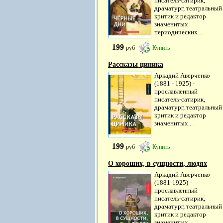
писатель-сатирик,
драматург, театральный
критик и редактор
знаменитых
периодических...
199
руб
Купить
Рассказы циника
Аркадий Аверченко
(1881 - 1925) -
прославленный
писатель-сатирик,
драматург, театральный
критик и редактор
знаменитых...
199
руб
Купить
О хороших, в сущности, людях
Аркадий Аверченко
(1881-1925) -
прославленный
писатель-сатирик,
драматург, театральный
критик и редактор
знаменитых