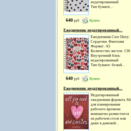
недатированный
Тип бумаги:...
640
руб
Купить
Ежедневник недатированный...
Ежедневник Cute Dairy.
Сердечки. Фантазия
Формат: А5
Количество листов: 136
Внутренний блок:
недатированный
Тип бумаги: белый...
640
руб
Купить
Ежедневник недатированный...
Недатированный
ежедневник формата А6
для планирования
рабочего времени
компактно разместится
на рабочем столе или
даже в дамской...