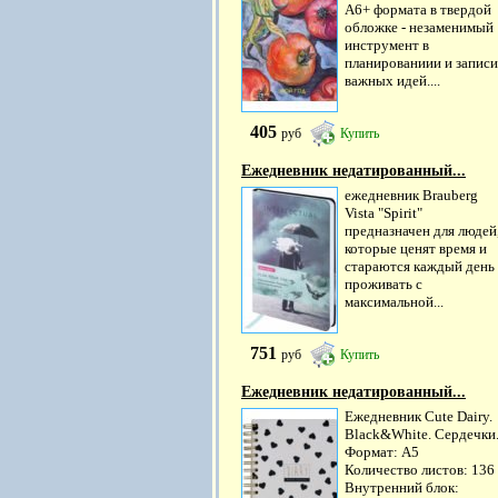
А6+ формата в твердой
обложке - незаменимый
инструмент в
планированиии и записи
важных идей....
405
руб
Купить
Ежедневник недатированный...
ежедневник Brauberg
Vista "Spirit"
предназначен для людей
которые ценят время и
стараются каждый день
проживать с
максимальной...
751
руб
Купить
Ежедневник недатированный...
Ежедневник Cute Dairy.
Black&White. Сердечки
Формат: А5
Количество листов: 136
Внутренний блок: