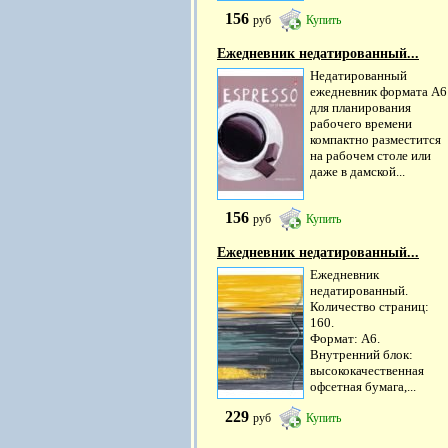
156
руб
Купить
Ежедневник недатированный...
Недатированный
ежедневник формата А6
для планирования
рабочего времени
компактно разместится
на рабочем столе или
даже в дамской...
156
руб
Купить
Ежедневник недатированный...
Ежедневник
недатированный.
Количество страниц:
160.
Формат: А6.
Внутренний блок:
высококачественная
офсетная бумага,...
229
руб
Купить