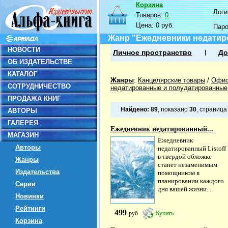
Корзина
Логин
Товаров:
0
Цена:
0 руб.
Пар
Жанр "Ежедневники недатир
НОВОСТИ
Личное пространство
До
ОБ ИЗДАТЕЛЬСТВЕ
КАТАЛОГ
Жанры
:
Канцелярские товары
/
Офис
СОТРУДНИЧЕСТВО
недатированные и полудатированные
ПРОДАЖА КНИГ
Найдено:
89
, показано
30
, страниц
АВТОРЫ
ГАЛЕРЕЯ
Ежедневник недатированный...
МАГАЗИН
Ежедневник
Авторы
недатированный Listoff
в твердой обложке
Жанры
станет незаменимым
Издательства
помощником в
планировании каждого
Серии
дня вашей жизни....
Новинки
Рейтинги
499
руб
Купить
Корзина