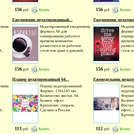
156
156
руб
Купить
руб
Купить
Ежедневник недатированный...
Ежедневник недатир
евник
Недатированный ежедневник
Недати
формата А6 для
формат
планирования рабочего
планир
времени компактно
времен
разместится на рабочем
размес
...
столе или даже в дамской...
столе и
156
156
руб
Купить
руб
Купить
Планер недатированный 64...
Еженедельник недат
евник
Планер недатированный.
Еженед
Формат: 116х165 мм.
недати
Количество листов: 64.
Формат
Бумага: офсет.
Количес
Крепление: спираль.
Внутре
...
Сделано в России.
офсет, 
Креплен
113
112
руб
Купить
руб
Купить