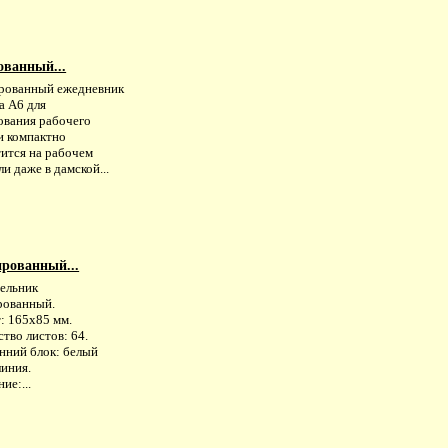
ованный...
рованный ежедневник
а А6 для
ования рабочего
и компактно
тится на рабочем
ли даже в дамской...
ированный...
ельник
рованный.
: 165х85 мм.
тво листов: 64.
нний блок: белый
линия.
ие:...