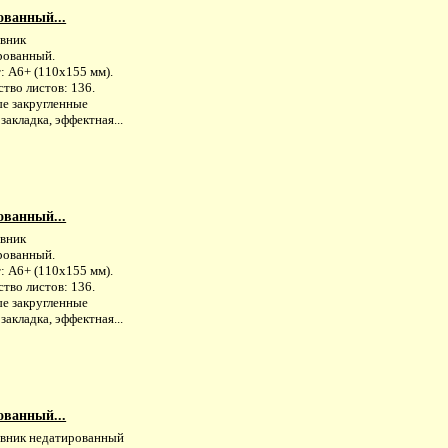
ованный...
вник
рованный.
: А6+ (110х155 мм).
тво листов: 136.
е закругленные
 закладка, эффектная...
ованный...
вник
рованный.
: А6+ (110х155 мм).
тво листов: 136.
е закругленные
 закладка, эффектная...
ованный...
вник недатированный