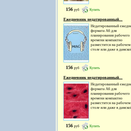
156
руб
Купить
Ежедневник недатированный...
Недатированный ежедн
формата А6 для
планирования рабочего
времени компактно
разместится на рабочем
столе или даже в дамской
156
руб
Купить
Ежедневник недатированный...
Недатированный ежедн
формата А6 для
планирования рабочего
времени компактно
разместится на рабочем
столе или даже в дамской
156
руб
Купить