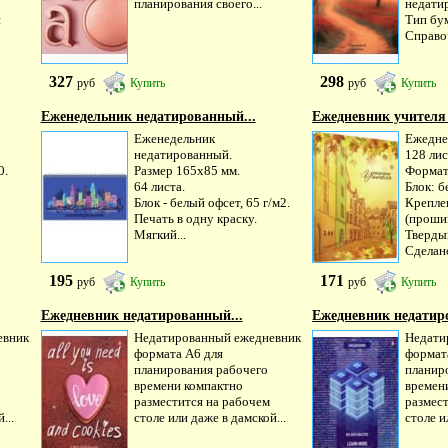
планирования своего...
недати
й
Тип бу
Справо
327
298
руб
Купить
руб
Купить
Еженедельник недатированный...
Ежедневник учителя 
Еженедельник
Ежедне
недатированный.
128 лис
0.
Размер 165х85 мм.
Формат
64 листа.
Блок: б
Блок - белый офсет, 65 г/м2.
Крепле
Печать в одну краску.
(прошив
Мягкий...
Тверды
Сделано
195
171
руб
Купить
руб
Купить
Ежедневник недатированный...
Ежедневник недатир
евник
Недатированный ежедневник
Недати
формата А6 для
формат
планирования рабочего
планир
времени компактно
времен
разместится на рабочем
размес
...
столе или даже в дамской...
столе и