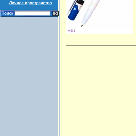
Личное пространство
Поиск