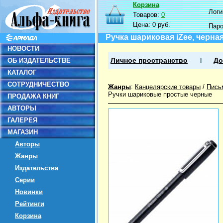
Корзина
Логин
Товаров:
0
Цена:
0 руб.
Пар
Ручка шариковая iZee, черна
НОВОСТИ
ОБ ИЗДАТЕЛЬСТВЕ
Личное пространство
До
КАТАЛОГ
СОТРУДНИЧЕСТВО
Жанры
:
Канцелярские товары
/
Пись
Ручки шариковые простые черные
ПРОДАЖА КНИГ
АВТОРЫ
ГАЛЕРЕЯ
МАГАЗИН
Авторы
Жанры
Издательства
Серии
Новинки
Рейтинги
Корзина