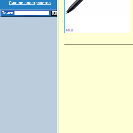
Личное пространство
Поиск