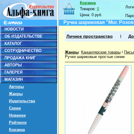
Корзина
Логин
Товаров:
0
Цена:
0 руб.
Пар
Ручка шариковая "Mur. Розовы
НОВОСТИ
ОБ ИЗДАТЕЛЬСТВЕ
Личное пространство
До
КАТАЛОГ
СОТРУДНИЧЕСТВО
Жанры
:
Канцелярские товары
/
Пись
Ручки шариковые простые синие
ПРОДАЖА КНИГ
АВТОРЫ
ГАЛЕРЕЯ
МАГАЗИН
Авторы
Жанры
Издательства
Серии
Новинки
Рейтинги
Корзина