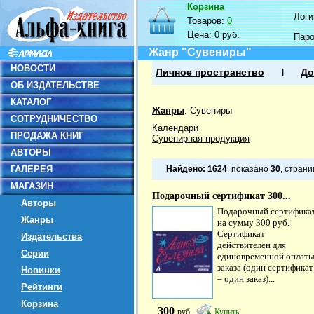
Корзина
Логин
Товаров:
0
Цена:
0 руб.
Пар
Жанр "Сувениры"
НОВОСТИ
Личное пространство
До
ОБ ИЗДАТЕЛЬСТВЕ
КАТАЛОГ
Жанры
:
Сувениры
СОТРУДНИЧЕСТВО
Календари
ПРОДАЖА КНИГ
Сувенирная продукция
АВТОРЫ
ГАЛЕРЕЯ
Найдено:
1624
, показано
30
, стран
МАГАЗИН
Подарочный сертификат 300...
Авторы
Подарочный сертифика
Жанры
на сумму 300 руб.
Сертификат
Издательства
действителен для
Серии
единовременной оплат
заказа (один сертификат
Новинки
– один заказ)...
Рейтинги
Корзина
300
руб
Купить