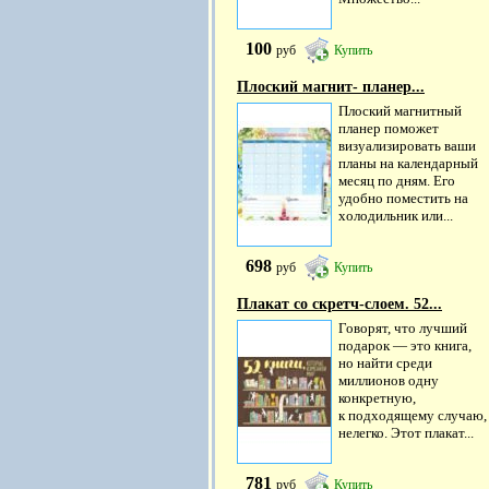
100
руб
Купить
Плоский магнит- планер...
Плоский магнитный
планер поможет
визуализировать ваши
планы на календарный
месяц по дням. Его
удобно поместить на
холодильник или...
698
руб
Купить
Плакат со скретч-слоем. 52...
Говорят, что лучший
подарок — это книга,
но найти среди
миллионов одну
конкретную,
к подходящему случаю,
нелегко. Этот плакат...
781
руб
Купить