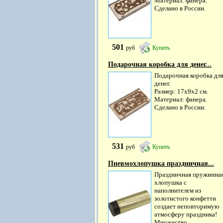
Материал: фанера.
Сделано в России.
501
руб
Купить
Подарочная коробка для денег...
Подарочная коробка дл
денег.
Размер: 17х9х2 см.
Материал: фанера.
Сделано в России.
531
руб
Купить
Пневмохлопушка праздничная...
Праздничная пружинна
хлопушка с
наполнителем из
золотистого конфетти
создает неповторимую
атмосферу праздника!
Множество...