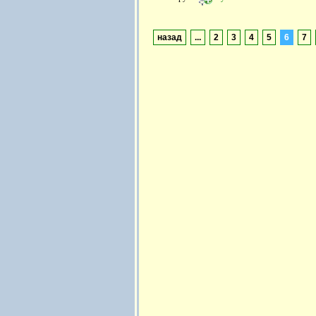
назад
...
2
3
4
5
6
7