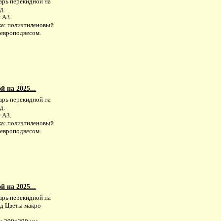
арь перекидной на
д.
 А3.
ка: полиэтиленовый
 европодвесом.
 на 2025...
арь перекидной на
д.
 А3.
ка: полиэтиленовый
 европодвесом.
 на 2025...
арь перекидной на
од Цветы макро