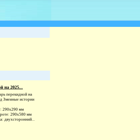
 на 2025...
арь перекидной на
од Змеиные истории
: 290х290 мм
ороте: 290х580 мм
а: двухсторонний...