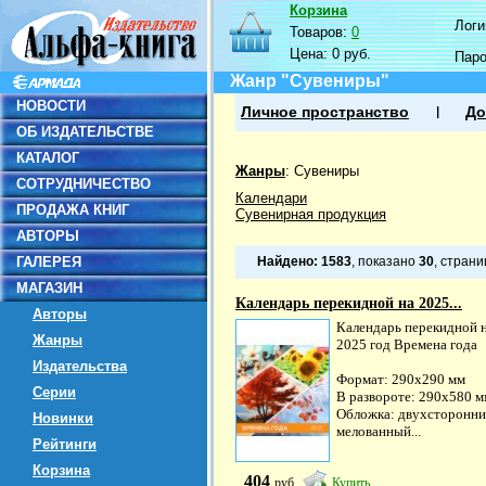
Корзина
Логин
Товаров:
0
Цена:
0 руб.
Пар
Жанр "Сувениры"
НОВОСТИ
Личное пространство
До
ОБ ИЗДАТЕЛЬСТВЕ
КАТАЛОГ
Жанры
:
Сувениры
СОТРУДНИЧЕСТВО
Календари
ПРОДАЖА КНИГ
Сувенирная продукция
АВТОРЫ
ГАЛЕРЕЯ
Найдено:
1583
, показано
30
, стран
МАГАЗИН
Календарь перекидной на 2025...
Авторы
Календарь перекидной 
Жанры
2025 год Времена года
Издательства
Формат: 290х290 мм
Серии
В развороте: 290х580 м
Обложка: двухсторонн
Новинки
мелованный...
Рейтинги
Корзина
404
руб
Купить