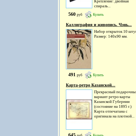
Крепление: двойная
спираль...
560
руб
Купить
Каллиграфия и живопись. Чэнь...
Набор открыток 10 шту
Размер: 140х90 мм.
491
руб
Купить
Карта-ретро Казанской...
Прекрасный подарочны
вариант ретро-карты
Казанской Губернии
(состояние на 1895 г.)
Карта отпечатана с
оригинала на плотной...
645
руб
Купить