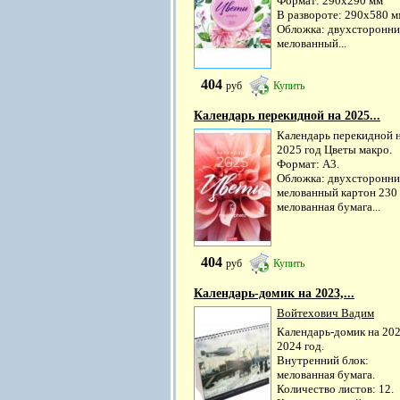
Формат: 290х290 мм
В развороте: 290х580 м
Обложка: двухсторонн
мелованный...
404
руб
Купить
Календарь перекидной на 2025...
Календарь перекидной 
2025 год Цветы макро.
Формат: А3.
Обложка: двухсторонн
мелованный картон 230 
мелованная бумага...
404
руб
Купить
Календарь-домик на 2023,...
Войтехович Вадим
Календарь-домик на 202
2024 год.
Внутренний блок:
мелованная бумага.
Количество листов: 12.