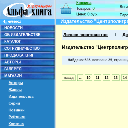
Корзина
Логин
Товаров:
0
Цена:
0 руб.
Пар
Издательство "Центрполигр
НОВОСТИ
ОБ ИЗДАТЕЛЬСТВЕ
Личное пространство
До
КАТАЛОГ
Издательство "Центрполиг
СОТРУДНИЧЕСТВО
ПРОДАЖА КНИГ
Найдено:
535
, показано
25
, страни
АВТОРЫ
ГАЛЕРЕЯ
МАГАЗИН
назад
...
10
11
12
13
14
Авторы
Жанры
Издательства
Серии
Новинки
Рейтинги
Корзина