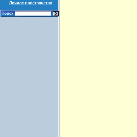
Личное пространство
Поиск