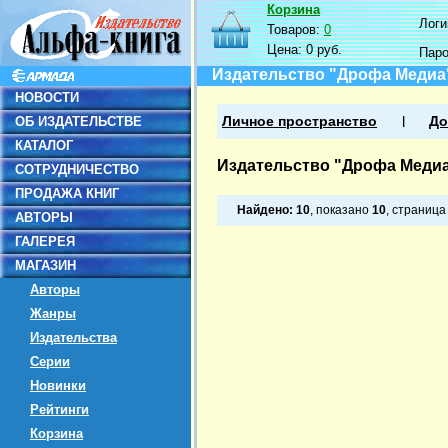
Корзина
Логин
Товаров:
0
Цена:
0 руб.
Пар
Издательство "Дрофа Медиа
НОВОСТИ
ОБ ИЗДАТЕЛЬСТВЕ
Личное пространство
До
КАТАЛОГ
Издательство "Дрофа Меди
СОТРУДНИЧЕСТВО
ПРОДАЖА КНИГ
Найдено:
10
, показано
10
, страниц
АВТОРЫ
ГАЛЕРЕЯ
МАГАЗИН
Авторы
Жанры
Издательства
Серии
Новинки
Рейтинги
Корзина