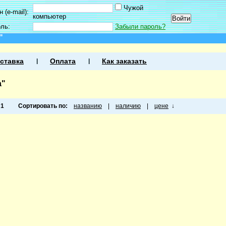
Чужой
 (e-mail):
компьютер
оль:
Забыли пароль?
"
ставка
Оплата
Как заказать
а"
а
1
Сортировать по:
названию
|
наличию
|
цене
↓