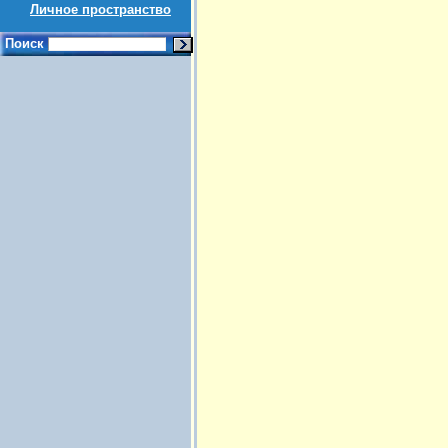
Личное пространство
Поиск