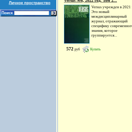
Versus №6, 2022 год. Том 2...
Личное пространство
Versus учрежден в 2021 
Это новый
Поиск
междисциплинарный
журнал, отражающий
специфику современног
знания, которое
группируется...
572
руб
Купить