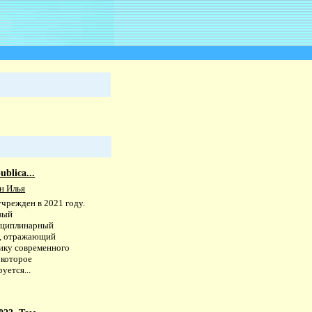
ublica...
н Илья
учрежден в 2021 году.
вый
циплинарный
, отражающий
ику современного
 которое
уется...