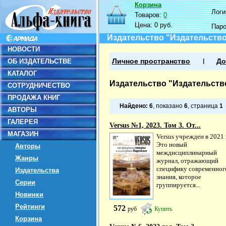
Корзина
Логин
Товаров:
0
Цена:
0 руб.
Пар
Издательство "Издательство
НОВОСТИ
ОБ ИЗДАТЕЛЬСТВЕ
Личное пространство
До
КАТАЛОГ
Издательство "Издательств
СОТРУДНИЧЕСТВО
ПРОДАЖА КНИГ
Найдено:
6
, показано
6
, страница
1
АВТОРЫ
ГАЛЕРЕЯ
Versus №1, 2023. Том 3. От...
МАГАЗИН
Versus учрежден в 2021 
Это новый
Авторы
междисциплинарный
Жанры
журнал, отражающий
специфику современног
Издательства
знания, которое
Серии
группируется...
Новинки
Рейтинги
572
руб
Купить
Корзина