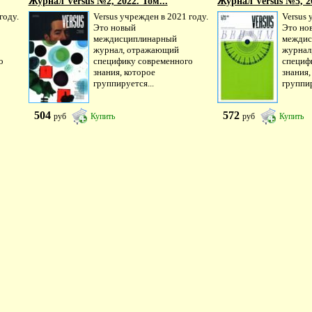
Журнал Versus №2, 2022. Том...
Журнал Versus №5, 20
году.
Versus учрежден в 2021 году.
Versus 
Это новый
Это но
междисциплинарный
междис
журнал, отражающий
журнал
о
специфику современного
специф
знания, которое
знания,
группируется...
группир
504
572
руб
Купить
руб
Купить