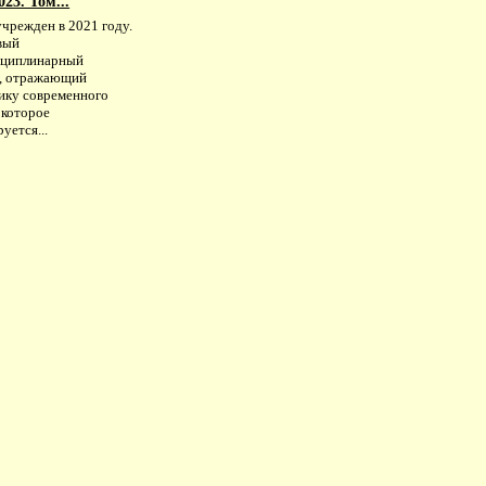
23. Том...
учрежден в 2021 году.
вый
циплинарный
, отражающий
ику современного
 которое
уется...