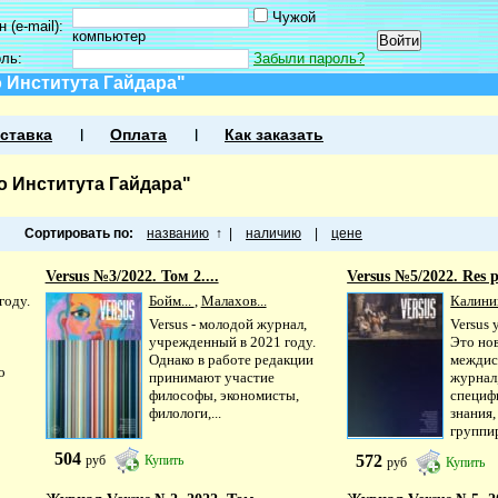
Чужой
 (e-mail):
компьютер
оль:
Забыли пароль?
 Института Гайдара"
ставка
Оплата
Как заказать
о Института Гайдара"
Сортировать по:
названию
↑
|
наличию
|
цене
Versus №3/2022. Том 2....
Versus №5/2022. Res p
году.
Бойм...
,
Малахов...
Калини
Versus - молодой журнал,
Versus 
учрежденный в 2021 году.
Это но
Однако в работе редакции
междис
о
принимают участие
журнал
философы, экономисты,
специф
филологи,...
знания,
группир
504
572
руб
Купить
руб
Купить